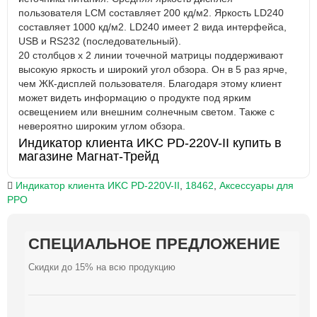
пользователя LCM составляет 200 кд/м2. Яркость LD240
составляет 1000 кд/м2. LD240 имеет 2 вида интерфейса,
USB и RS232 (последовательный).
20 столбцов х 2 линии точечной матрицы поддерживают
высокую яркость и широкий угол обзора. Он в 5 раз ярче,
чем ЖК-дисплей пользователя. Благодаря этому клиент
может видеть информацию о продукте под ярким
освещением или внешним солнечным светом. Также с
невероятно широким углом обзора.
Индикатор клиента ИKC PD-220V-II купить в
магазине Магнат-Трейд
Индикатор клиента ИKC PD-220V-II
,
18462
,
Аксессуары для
РРО
СПЕЦИАЛЬНОЕ ПРЕДЛОЖЕНИЕ
СПЕЦИАЛЬНОЕ ПРЕДЛОЖЕНИЕ
СПЕЦИАЛЬНОЕ ПРЕДЛОЖЕНИЕ
СПЕЦИАЛЬНОЕ ПРЕДЛОЖЕНИЕ
СПЕЦИАЛЬНОЕ ПРЕДЛОЖЕНИЕ
СПЕЦИАЛЬНОЕ ПРЕДЛОЖЕНИЕ
СПЕЦИАЛЬНОЕ ПРЕДЛОЖЕНИЕ
СПЕЦИАЛЬНОЕ ПРЕДЛОЖЕНИЕ
СПЕЦИАЛЬНОЕ ПРЕДЛОЖЕНИЕ
СПЕЦИАЛЬНОЕ ПРЕДЛОЖЕНИЕ
Скидки до 15% на всю продукцию
Скидки до 15% на всю продукцию
Скидки до 15% на всю продукцию
Скидки до 15% на всю продукцию
Скидки до 15% на всю продукцию
Скидки до 15% на всю продукцию
Скидки до 15% на всю продукцию
Скидки до 15% на всю продукцию
Скидки до 15% на всю продукцию
Скидки до 15% на всю продукцию