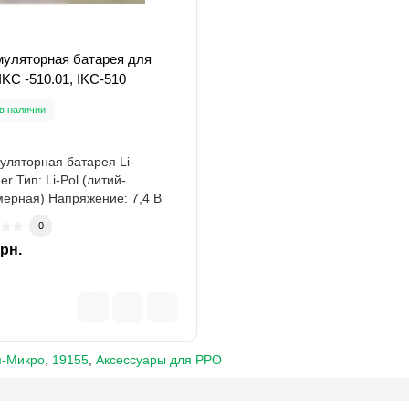
муляторная батарея для
KC -510.01, IKC-510
в наличии
уляторная батарея Li-
er Тип: Li-Pol (литий-
ерная) Напряжение: 7,4 В
ть: 2000 мАч..
0
грн.
-Микро
,
19155
,
Аксессуары для РРО