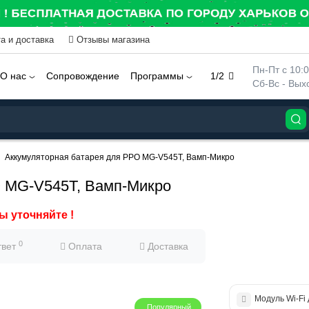
а и доставка
Отзывы магазина
 Пн-Пт с 10:
О нас
Сопровождение
Программы
1/2
 Сб-Вс - Вы
Аккумуляторная батарея для РРО MG-V545Т, Вамп-Микро
О MG-V545Т, Вамп-Микро
ы уточняйте !
0
твет
Оплата
Доставка
Модуль Wi-Fі
Популярный