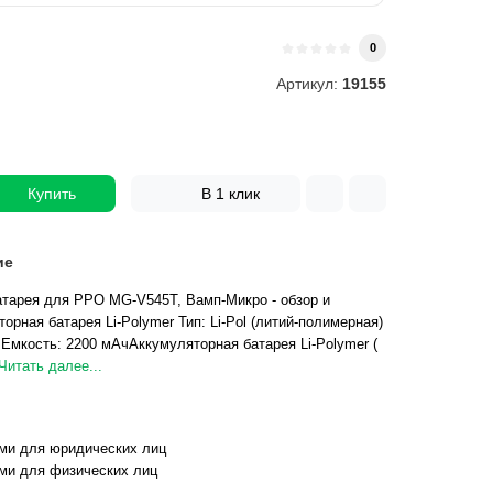
и
0
Артикул:
19155
Купить
В 1 клик
ие
тарея для РРО MG-V545Т, Вамп-Микро - обзор и
рная батарея Li-Polymer Тип: Li-Pol (литий-полимерная)
 Емкость: 2200 мАчАккумуляторная батарея Li-Polymer (
Читать далее...
ми для юридических лиц
ми для физических лиц