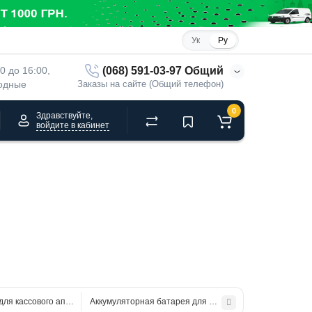
Ук
Ру
(068) 591-03-97 Общий
00 до 16:00, 
ходные
Заказы на сайте (Общий телефон)
0
Здравствуйте,
войдите в кабинет
 для кассового аппарата MG-V545T / MG-V545T.02
Аккумуляторная батарея для РРО IKC -510.01, IKC-510