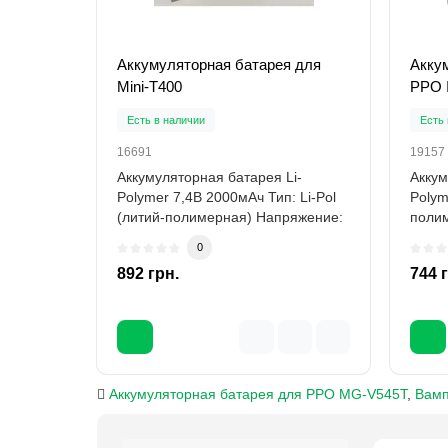
Аккумуляторная батарея для
Акку
Mini-T400
РРО I
Есть в наличии
Есть 
16691
19157
Аккумуляторная батарея Li-
Аккум
Polymer 7,4В 2000мАч Тип: Li-Pol
Polym
(литий-полимерная) Напряжение:
полим
7,4 В Емко..
Емкос
0
892 грн.
744 
Аккумуляторная батарея для РРО MG-V545Т
,
Вамп