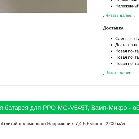
Наложенный
,
Читать далее...
Доставка
Самовывоз и
Доставка по
Новая почта
Новая почта
Новая почта
,
Читать далее...
я батарея для РРО MG-V545Т, Вамп-Микро - об
Pol (литий-полимерная) Напряжение: 7,4 В Емкость: 2200 мАч