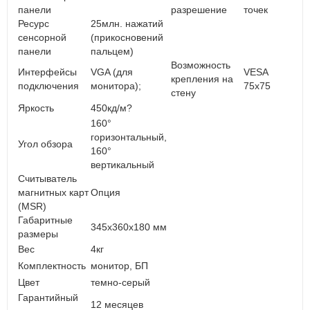
панели
разрешение
точек
Ресурс
25млн. нажатий
сенсорной
(прикосновений
панели
пальцем)
Возможность
Интерфейсы
VGA (для
VESA
крепления на
подключения
монитора);
75x75
стену
Яркость
450кд/м?
160°
горизонтальный,
Угол обзора
160°
вертикальный
Считыватель
магнитных карт
Опция
(MSR)
Габаритные
345x360x180 мм
размеры
Вес
4кг
Комплектность
монитор, БП
Цвет
темно-серый
Гарантийный
12 месяцев