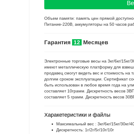
Ве
Объем памяти: память цен прямой доступности 
Питание-220В, аккумуляторы на 50 часов раб
Гарантия
12
Месяцев
Электронные торговые весы на 3кг/6кг/15кг/
имеют металлическую платформу для взвешив
продавец смогут видеть вес и стоимость на 
долгим сроком эксплуатации. Сертификат со
быть использован в любое время года на ул
составляет 10грамм. Дискретность весов 3ВП
составляет 5 грамм. Дискретность весов 30В
Харакетеристики и файлы
Максимальный вес : 3кг/6кг/15кг/30кг/40
Дискретность: 1г/2г/5г/10г/10г