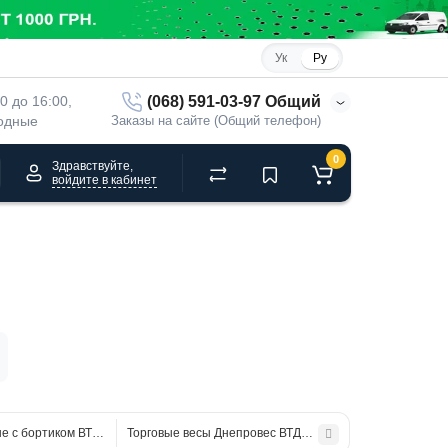
Ук
Ру
(068) 591-03-97 Общий
00 до 16:00, 
ходные
Заказы на сайте (Общий телефон)
0
Здравствуйте,
войдите в кабинет
е с бортиком ВТЕ-Центровес-15Т2ДВ-Н-Б с аккумулятором до 15кг
Торговые весы Днепровес ВТД-ЛД1