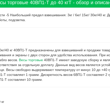
сы торговые 40ВП1-Т до 40 кгТ - обзор и описа
-5 Наибольший предел взвешивания: 3кг / 6кг/ 15кг/ 30кг/40 кг. Дис
оты, подсветка.
30кг/40 кг 40ВП1-Т предназначены для взвешиваний и продажи товар
ания и экраны с двух сторон для удобства использования. При ис
табло весов.
Весы торговые
40ВП1-Т имеют заводскую сборку и явл
ответствия за отдельную доплату. Данные вид весов является уст
ице. Весы свободно выдерживают температуру от минус 10 до +40 г
1-Т составляет 1 грамм. Дискретность весов 6ВП1-Т составляет 2 
П1-Т составляет 10 грамм.
 кг