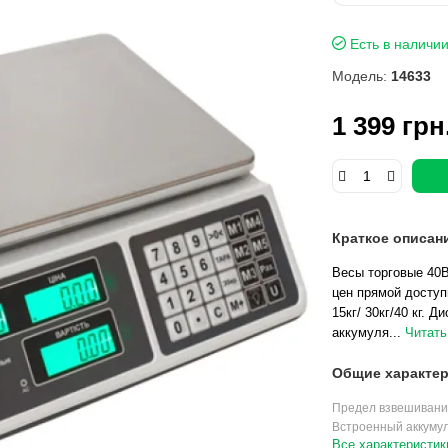
Есть в наличи
Модель:
14633
1 399 грн
Краткое описан
Весы торговые 40В
цен прямой доступ
15кг/ 30кг/40 кг. Д
аккумуля...
Читать
Общие характер
Предел взвешивани
Встроенный аккуму
Все характеристик