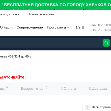
а и доставка
Отзывы магазина
 Пн-Пт с 10:
О нас
Сопровождение
Программы
1/2
 Сб-Вс - Вы
овые 40ВП1-Т до 40 кг
ы уточняйте !
0
0
ывы
Вопрос - ответ
Оплата
Доставка
Весы торговы