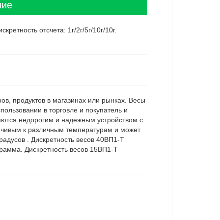
ние
кретность отсчета: 1г/2г/5г/10г/10г.
ов, продуктов в магазинах или рынках. Весы
пользовании в торговле и покупатель и
яются недорогим и надежным устройством с
ойчивым к различным температурам и может
радусов . Дискретность весов 40ВП1-Т
грамма. Дискретность весов 15ВП1-Т