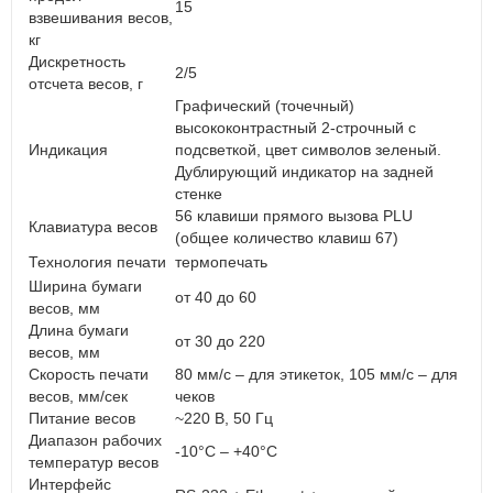
15
взвешивания весов,
кг
Дискретность
2/5
отсчета весов, г
Графический (точечный)
высококонтрастный 2-строчный с
Индикация
подсветкой, цвет символов зеленый.
Дублирующий индикатор на задней
стенке
56 клавиши прямого вызова PLU
Клавиатура весов
(общее количество клавиш 67)
Технология печати
термопечать
Ширина бумаги
от 40 до 60
весов, мм
Длина бумаги
от 30 до 220
весов, мм
Скорость печати
80 мм/с – для этикеток, 105 мм/с – для
весов, мм/сек
чеков
Питание весов
~220 В, 50 Гц
Диапазон рабочих
-10°C – +40°C
температур весов
Интерфейс