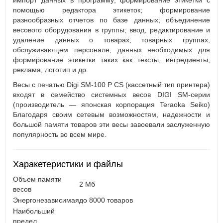
импорт данных в программу; формирование этикетки с
помощью редактора этикеток; формирование
разнообразных отчетов по базе данных; объединение
весового оборудования в группы; ввод, редактирование и
удаление данных о товарах, товарных группах,
обслуживающем персонале, данных необходимых для
формирование этикетки таких как тексты, ингредиенты,
реклама, логотип и др.
Весы с печатью Digi SM-100 Р CS (кассетный тип принтера)
входят в семейство системных весов DIGI SM-серии
(производитель — японская корпорация Teraoka Seiko)
Благодаря своим сетевым возможностям, надежности и
большой памяти товаров эти весы завоевали заслуженную
популярность во всем мире.
Харакетеристики и файлы
Объем памяти
2 Мб
весов
Энергонезависимая
до 8000 товаров
Наибольший
предел