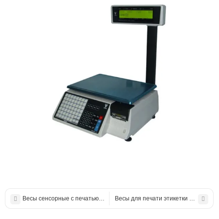
Весы сенсорные с печатью этикеток CAS CL8000-SU на 30 кг
Весы для печати этикетки ВТД-ВСК