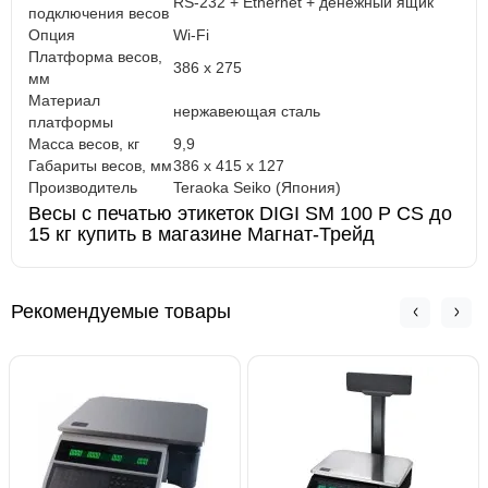
RS-232 + Ethernet + денежный ящик
подключения весов
Опция
Wi-Fi
Платформа весов,
386 x 275
мм
Материал
нержавеющая сталь
платформы
Масса весов, кг
9,9
Габариты весов, мм
386 x 415 x 127
Производитель
Teraoka Seiko (Япония)
Весы с печатью этикеток DIGI SM 100 P CS до
15 кг купить в магазине Магнат-Трейд
Рекомендуемые товары