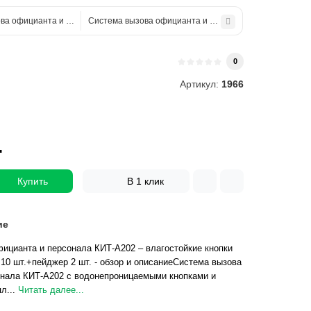
ва официанта и персонала КИТ-А204ВК: влагостойкая кнопка вызова официан
Система вызова официанта и персонала КИТ-А203ВК – 
и
0
Артикул:
1966
.
Купить
В 1 клик
ие
ицианта и персонала КИТ-А202 – влагостойкие кнопки
10 шт.+пейджер 2 шт. - обзор и описаниеСистема вызова
онала КИТ-А202 с водонепроницаемыми кнопками и
л...
Читать далее...