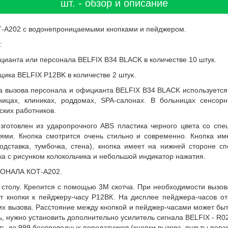
шт. - обзор и описание
Т-А202 с водонепроницаемыми кнопками и пейджером.
:
цианта или персонала BELFIX B34 BLACK в количестве 10 штук.
ика BELFIX P12BK в количестве 2 штук.
а вызова персонала и официанта BELFIX B34 BLACK используется 
ьницах, клиниках, роддомах, SPA-салонах. В больницах сенсор
ких работников.
зготовлен из ударопрочного АВS пластика черного цвета со сп
аями. Кнопка смотрится очень стильно и современно. Кнопка и
одставка, тумбочка, стена), кнопка имеет на нижней стороне 
ка с рисунком колокольчика и небольшой индикатор нажатия.
НАЛА КОТ-А202.
 столу. Крепится с помощью 3М скотча. При необходимости вызо
т кнопки к пейджеру-часу Р12ВК. На дисплее пейджера-часов о
х вызова. Расстояние между кнопкой и пейджер-часами может быт
, нужно установить дополнительно усилитель сигнала BELFIX - R02
ь до 999 беспроводных передатчиков (кнопки вызова, пульты пова