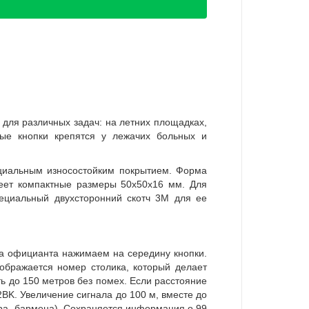
для различных задач: на летних площадках,
ные кнопки крепятся у лежачих больных и
ециальным износостойким покрытием. Форма
меет компактные размеры 50х50х16 мм. Для
специальный двухсторонний скотч 3М для ее
ва официанта нажимаем на середину кнопки.
тображается номер столика, который делает
ь до 150 метров без помех. Если расстояние
BK. Увеличение сигнала до 100 м, вместе до
ра, бармена). Сохраняется информация о 99