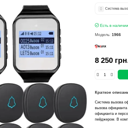
Система вызо
Есть в наличи
Модель:
1966
8 250 грн
Краткое описан
Система вызова оф
вызова официанта 
официанта и перс
пейджером. В комп