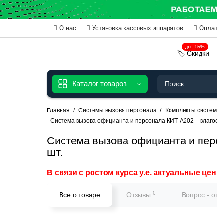
О нас
Установка кассовых аппаратов
Оплат
до -15%
🏷️ Скидки
Каталог товаров
Главная
Системы вызова персонала
Комплекты систем
Система вызова официанта и персонала КИТ-А202 – влагос
Система вызова официанта и пер
шт.
В связи с ростом курса у.е. актуальные цен
0
Все о товаре
Отзывы
Вопрос - о