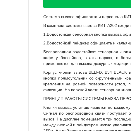
Система вызова официанта и персонала КИ
В комплект системы вызова КИТ-А202 входит
1.Водостойкая сенсорная кнопка вызова офи
2.Водостойкий пейджер официанта и кальянщ
Беспроводная водостойкая сенсорная кнопк
кафе у бассейнов, в аква-парках, в бол
применяются для вызова дежурных медицинс
Корпус кнопки вызова BELFIX B34 BLACK и
кнопки прямоугольник со скругленными кр
крепления на ровной поверхности (стол, п
фиксации. На верхней части сенсорная кноп
ПРИНЦИП РАБОТЫ СИСТЕМЫ ВЫЗВА ПЕРСО
Кнопки вызова устанавливаются по каждому
Сигнал по беспроводной связи поступает о
вызов. На дисплее помещается три последни
между кнопкой и пейджером нужно увеличить
250м. На пейджере можно запрограммироват