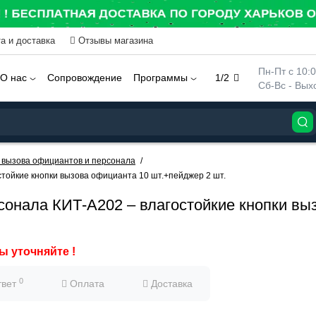
а и доставка
Отзывы магазина
 Пн-Пт с 10:
О нас
Сопровождение
Программы
1/2
 Сб-Вс - Вы
 вызова официантов и персонала
тойкие кнопки вызова официанта 10 шт.+пейджер 2 шт.
сонала КИТ-А202 – влагостойкие кнопки вы
ы уточняйте !
0
твет
Оплата
Доставка