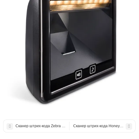
Сканер штрих-кода Zebra DS9308 USB (DS9308-SR4U2100AZE)
Сканер штрих-кода Honeywell Genes