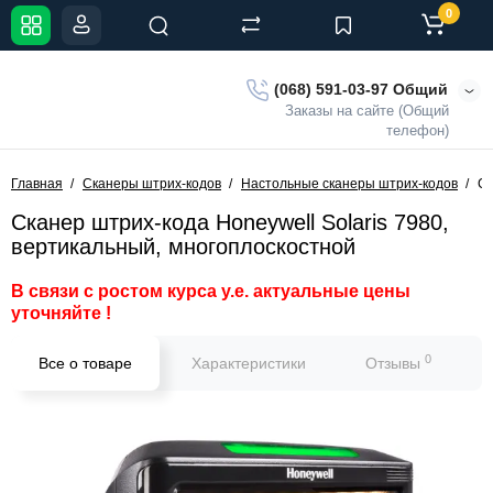
0
(068) 591-03-97 Общий
Заказы на сайте (Общий
телефон)
Главная
Сканеры штрих-кодов
Настольные сканеры штрих-кодов
Ск
Сканер штрих-кода Honeywell Solaris 7980,
вертикальный, многоплоскостной
В связи с ростом курса у.е. актуальные цены
уточняйте !
0
Все о товаре
Характеристики
Отзывы