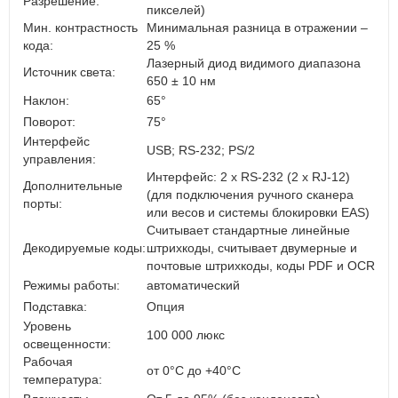
Разрешение:
пикселей)
Мин. контрастность
Минимальная разница в отражении –
кода:
25 %
Лазерный диод видимого диапазона
Источник света:
650 ± 10 нм
Наклон:
65°
Поворот:
75°
Интерфейс
USB; RS-232; PS/2
управления:
Интерфейс: 2 x RS-232 (2 x RJ-12)
Дополнительные
(для подключения ручного сканера
порты:
или весов и системы блокировки EAS)
Считывает стандартные линейные
Декодируемые коды:
штрихкоды, cчитывает двумерные и
почтовые штрихкоды, коды PDF и OCR
Режимы работы:
автоматический
Подставка:
Опция
Уровень
100 000 люкс
освещенности:
Рабочая
от 0°C до +40°C
температура: