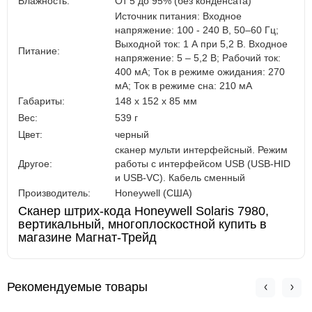
Влажность:
От 5 до 95% (без конденсата)
Источник питания: Входное
напряжение: 100 - 240 В, 50–60 Гц;
Выходной ток: 1 А при 5,2 В. Входное
Питание:
напряжение: 5 – 5,2 В; Рабочий ток:
400 мА; Ток в режиме ожидания: 270
мА; Ток в режиме сна: 210 мА
Габариты:
148 x 152 x 85 мм
Вес:
539 г
Цвет:
черный
сканер мульти интерфейсный. Режим
Другое:
работы с интерфейсом USB (USB-HID
и USB-VC). Кабель сменный
Производитель:
Honeywell (США)
Сканер штрих-кода Honeywell Solaris 7980,
вертикальный, многоплоскостной купить в
магазине Магнат-Трейд
Рекомендуемые товары