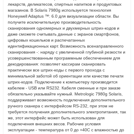
лекарств, деликатесов, спиртных напитков и продуктовых
магазинов. В Solaris 7980g используется технология
Honeywell Adaptus ™: 6.0 для визуализации области. Вы
получите исключительную производительность
сканирования одномерных и двухмерных штрих-кодов и
даже сможете считывать данные с экранов смартфонов,
цифровых кошельков и распечатанных
идентификационных карт. Возможность всенаправленного
сканирования -: наряду с увеличенной глубиной резкости и
усовершенствованным программным обеспечением для
декодирования: позволяет кассирам сканировать
практически все штрих-коды с первого прохода с
минимальной заботой об ориентации или качестве печати
штрих-кодов. Подключение к компьютеру производится
кабелем - USB или RS232. Кабеля сменные и при заказе
обязательно указывайте нужный. Metrologic 7980g Solaris,
поддерживает возможность подключения дополнительного
ручного сканера с интерфейсом RS-232, при этом не
требуется получения дополнительного электропитания, так
же, этот интерфейс может быть использован для
подключения внешних весов. Рабочие условия
эксплуатации - температура от 0 до +40С с влажностью до