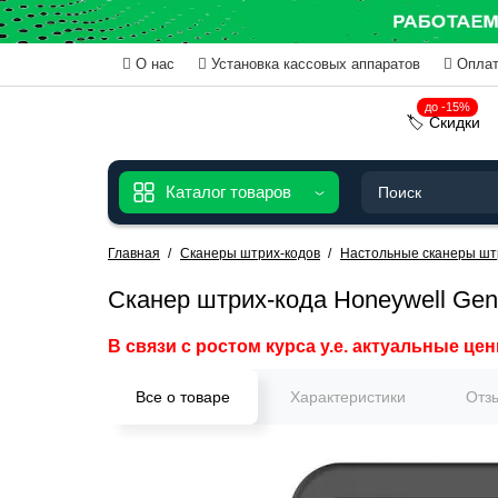
О нас
Установка кассовых аппаратов
Оплат
до -15%
🏷️ Скидки
Каталог товаров
Главная
Сканеры штрих-кодов
Настольные сканеры шт
Сканер штрих-кода Honeywell Gen
В связи с ростом курса у.е. актуальные цен
Все о товаре
Характеристики
Отз