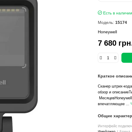
Есть в наличи
Модель:
15174
Honeywell
7 680 грн
Краткое описан
Сканер штрих-кода
обзор и описаниеТ
МесяцевHoneywell 
впечатляющее ...
Общие характер
Интерфейс подклю
Имейджер
Бренд