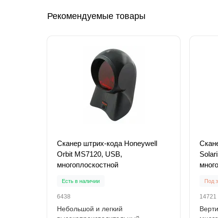
Рекомендуемые товары
Сканер штрих-кода Honeywell
Скан
Orbit MS7120, USB,
Solar
многоплоскостной
мног
Есть в наличии
Под з
6438
14721
Небольшой и легкий
Верт