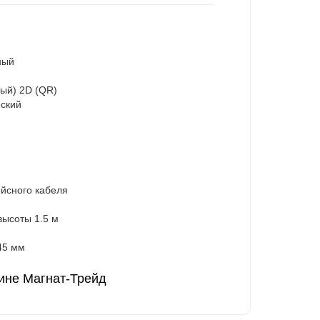
ный
ый) 2D (QR)
ский
йсного кабеля
высоты 1.5 м
145 мм
зине Магнат-Трейд