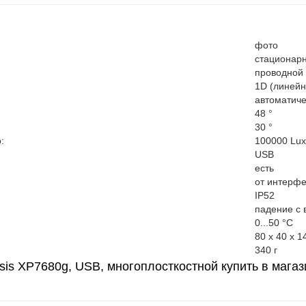
фото
стационар
проводной
1D (линейн
автоматиче
48 °
30 °
:
100000 Lux
USB
есть
от интерфе
IP52
падение с 
0...50 °C
80 x 40 x 
340 г
sis XP7680g, USB, многоплосткостной купить в мага