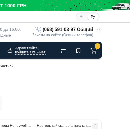
Ук
Ру
(068) 591-03-97 Общий
00 до 16:00, 
ходные
Заказы на сайте (Общий телефон)
0
Здравствуйте,
войдите в кабинет
ткостной
кода Honeywell Solaris 7980, вертикальный, многоплоскостной
Настольный сканер штрих-кода ПОРТ НС-30 USB 2D