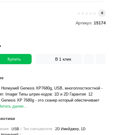
и
0
Артикул:
15174
.
Купить
В 1 клик
ие
 Honeywell Genesis XP7680g, USB, многоплосткостной -
ип: Imager Типы штрих-кодов: 1D и 2D Гарантия 12
Genesis XP 7680g - это сканер который обеспечивает
Читать далее...
истики
чения
USB
Тип считывателя
2D Имейджер, 1D
Honeywell