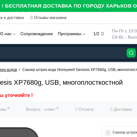
а и доставка
Отзывы магазина
 Пн-Пт с 10:
О нас
Сопровождение
Программы
1/2
 Сб-Вс - Вы
рих-кодов
Сканер штрих-кода Honeywell Genesis XP7680g, USB, многоплос
esis XP7680g, USB, многоплосткостной
ы уточняйте !
0
0
ывы
Вопрос - ответ
Оплата
Доставка
Сканер штрих-