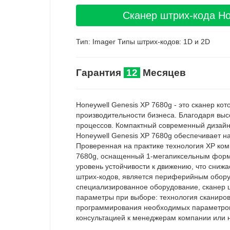
Сканер штрих-кода Ho
Тип: Imager Типы штрих-кодов: 1D и 2D
Гарантия
12
Месяцев
Honeywell Genesis XP 7680g - это сканер 
производительности бизнеса. Благодаря выс
процессов. Компактный современный дизайн
Honeywell Genesis XP 7680g обеспечивает н
Проверенная на практике технология XP ком
7680g, оснащенный 1-мегапиксельным форм
уровень устойчивости к движению, что сниж
штрих-кодов, является периферийным обору
специализированное оборудование, сканер ш
параметры при выборе: технология сканиро
программирования необходимых параметров. 
консультацией к менеджерам компании или 