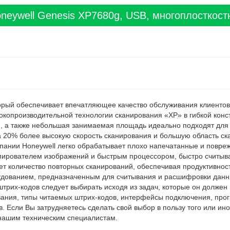
neywell Genesis XP7680g, USB, многоплосткостн
который обеспечивает впечатляющее качество обслуживания клиент
окопроизводительной технологии сканирования «XP» в гибкой кон
, а также небольшая занимаемая площадь идеально подходят для
а 20% более высокую скорость сканирования и большую область с
пании Honeywell легко обрабатывает плохо напечатанные и повре
ирователем изображений и быстрым процессором, быстро считыва
ает количество повторных сканирований, обеспечивая продуктивнос
дованием, предназначенным для считывания и расшифровки данны
трих-кодов следует выбирать исходя из задач, которые он должен
вания, типы читаемых штрих-кодов, интерфейсы подключения, про
Если Вы затрудняетесь сделать свой выбор в пользу того или ино
нашим техническим специалистам.