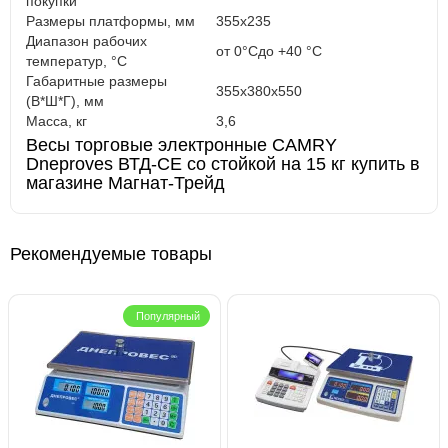
покупки
Размеры платформы, мм
355x235
Диапазон рабочих
от 0°Cдо +40 °C
температур, °C
Габаритные размеры
355x380x550
(В*Ш*Г), мм
Масса, кг
3,6
Весы торговые электронные CAMRY
Dneproves ВТД-СЕ со стойкой на 15 кг купить в
магазине Магнат-Трейд
Рекомендуемые товары
Популярный