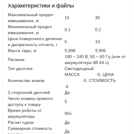
Харакетеристики и файлы
Максимальный предел
15
30
взвешивания, кг
Минимальный предел
0,1
0.2
взвешивания, кг
Цена поверочного деления
5
10
и дискретность отсчета, г
Масса тары, кг
5,998
9,995
180 ~ 240 В, 50 ~ 60 Гц (или от
Питание
аккумулятора 4В 4А ч)
Тип дисплея
Светодиодный
МАССА -5, ЦЕНА
Количество знаков
-5, СТОИМОСТЬ
-6
2-сторонний дисплей
Да
Число клавиш прямого
5
доступа к товару
Время роботы от
80ч
аккумулятора
Расчет сдачи
Да
Суммарная стоимость
Да