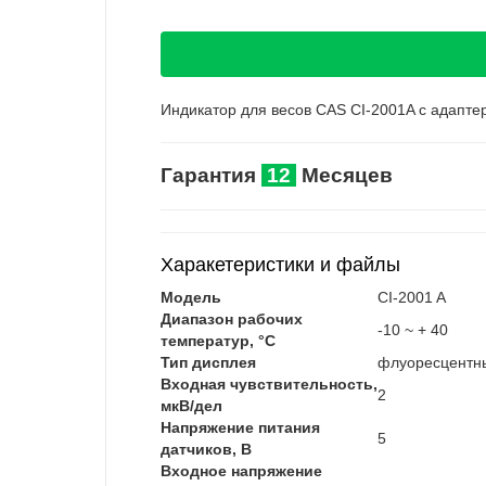
Индикатор для весов CAS CI-2001A с адапт
Гарантия
12
Месяцев
Харакетеристики и файлы
Модель
CI-2001 A
Диапазон рабочих
-10 ~ + 40
температур, °C
Тип дисплея
флуоресцентны
Входная чувствительность,
2
мкВ/дел
Напряжение питания
5
датчиков, В
Входное напряжение