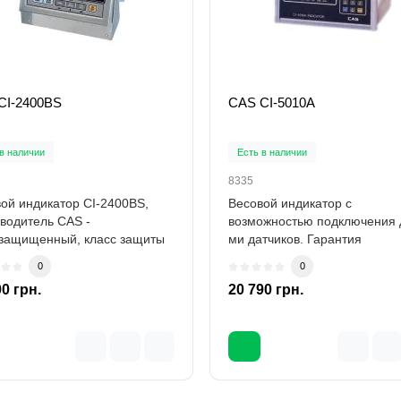
CI-2400BS
CAS CI-5010A
в наличии
Есть в наличии
8335
ой индикатор CI-2400BS,
Весовой индикатор с
водитель CAS -
возможностью подключения 
озащищенный, класс защиты
ми датчиков. Гарантия
5) Гарантия 12..
12 МесяцевХаракетеристики
0
0
00 грн.
20 790 грн.