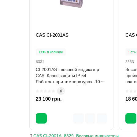
CAS CI-2001AS
CAS 
Есть в наличии
Есть 
8331
8333
CI-2001AS - весовой индикатор
Весов
CAS. Класс защиты IP 54.
произ
Работает при температурах -10 ~
влаг
+ 40 Гаранти..
(IP 6
0
23 100 грн.
18 6
CAS CI-2001A
,
8329
,
Весовые индикаторы