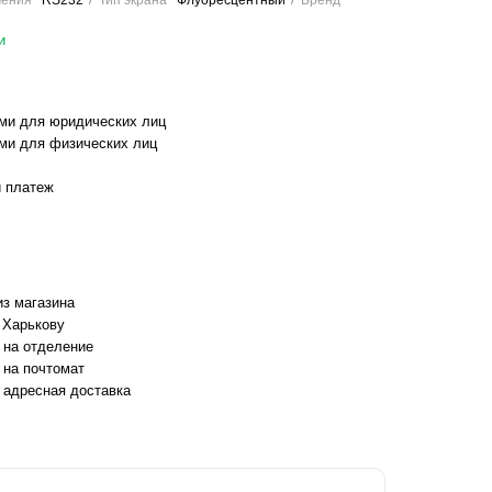
чения
RS232
Тип экрана
Флуоресцентный
Бренд
и
ми для юридических лиц
ми для физических лиц
 платеж
з магазина
 Харькову
 на отделение
 на почтомат
 адресная доставка