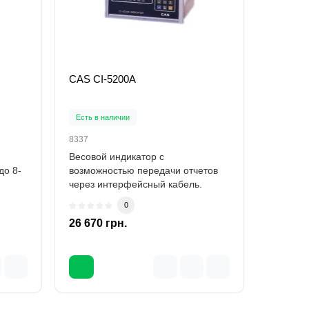
CAS CI-5200A
CAS CI
Есть в наличии
Есть в н
8337
8341
Весовой индикатор с
Весовой
до 8-
возможностью передачи отчетов
для пол
через интерфейсный кабель.
процесс
..
Производитель CAS Гара..
дозиров
0
26 670 грн.
0 грн.