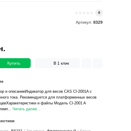
и
0
Артикул:
8329
н.
Купить
В 1 клик
ие
зор и описаниеИндикатор для весов CAS CI-2001A с
нного тока. Рекомендуется для платформенных весов
цевХаракетеристики и файлы Модель CI-2001 A
темп...
Читать далее...
истики