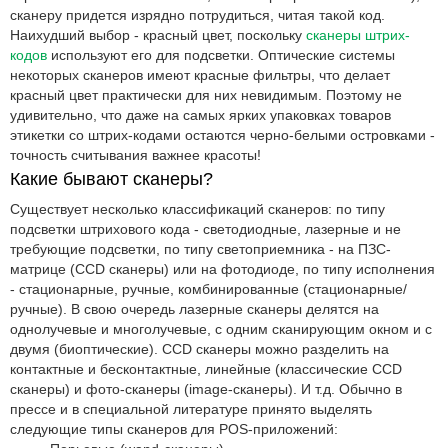
сканеру придется изрядно потрудиться, читая такой код.
Наихудший выбор - красный цвет, поскольку
сканеры штрих-
кодов
используют его для подсветки. Оптические системы
некоторых сканеров имеют красные фильтры, что делает
красный цвет практически для них невидимым. Поэтому не
удивительно, что даже на самых ярких упаковках товаров
этикетки со штрих-кодами остаются черно-белыми островками -
точность считывания важнее красоты!
Какие бывают сканеры?
Существует несколько классификаций сканеров: по типу
подсветки штрихового кода - светодиодные, лазерные и не
требующие подсветки, по типу светоприемника - на ПЗС-
матрице (CCD сканеры) или на фотодиоде, по типу исполнения
- стационарные, ручные, комбинированные (стационарные/
ручные). В свою очередь лазерные сканеры делятся на
однолучевые и многолучевые, с одним сканирующим окном и с
двумя (биоптические). CCD сканеры можно разделить на
контактные и бесконтактные, линейные (классические CCD
сканеры) и фото-сканеры (image-сканеры). И т.д. Обычно в
прессе и в специальной литературе принято выделять
следующие типы сканеров для POS-приложений: