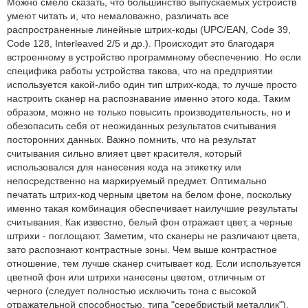
Можно смело сказать, что большинство выпускаемых устройств
умеют читать и, что немаловажно, различать все
распространенные линейные штрих-коды (UPC/EAN, Code 39,
Code 128, Interleaved 2/5 и др.). Происходит это благодаря
встроенному в устройство программному обеспечению. Но если
специфика работы устройства такова, что на предприятии
используется какой-либо один тип штрих-кода, то лучше просто
настроить сканер на распознавание именно этого кода. Таким
образом, можно не только повысить производительность, но и
обезопасить себя от неожиданных результатов считывания
посторонних данных. Важно помнить, что на результат
считывания сильно влияет цвет красителя, который
использовался для нанесения кода на этикетку или
непосредственно на маркируемый предмет. Оптимально
печатать штрих-код черным цветом на белом фоне, поскольку
именно такая комбинация обеспечивает наилучшие результаты
считывания. Как известно, белый фон отражает цвет, а черные
штрихи - поглощают. Заметим, что сканеры не различают цвета,
зато распознают контрастные зоны. Чем выше контрастное
отношение, тем лучше сканер считывает код. Если используется
цветной фон или штрихи нанесены цветом, отличным от
черного (следует полностью исключить тона с высокой
отражательной способностью, типа "серебристый металлик"),