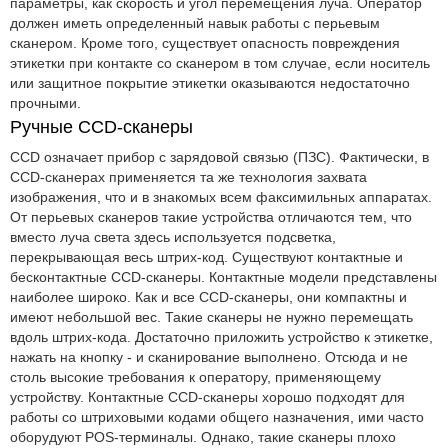
параметры, как скорость и угол перемещения луча. Оператор
должен иметь определенный навык работы с перьевым
сканером. Кроме того, существует опасность повреждения
этикетки при контакте со сканером в том случае, если носитель
или защитное покрытие этикетки оказываются недостаточно
прочными.
Ручные CCD-сканеры
CCD означает прибор с зарядовой связью (ПЗС). Фактически, в
CCD-сканерах применяется та же технология захвата
изображения, что и в знакомых всем факсимильных аппаратах.
От перьевых сканеров такие устройства отличаются тем, что
вместо луча света здесь используется подсветка,
перекрывающая весь штрих-код. Существуют контактные и
бесконтактные CCD-сканеры. Контактные модели представлены
наиболее широко. Как и все CCD-сканеры, они компактны и
имеют небольшой вес. Такие сканеры не нужно перемещать
вдоль штрих-кода. Достаточно приложить устройство к этикетке,
нажать на кнопку - и сканирование выполнено. Отсюда и не
столь высокие требования к оператору, применяющему
устройству. Контактные CCD-сканеры хорошо подходят для
работы со штриховыми кодами общего назначения, ими часто
оборудуют POS-терминалы. Однако, такие сканеры плохо