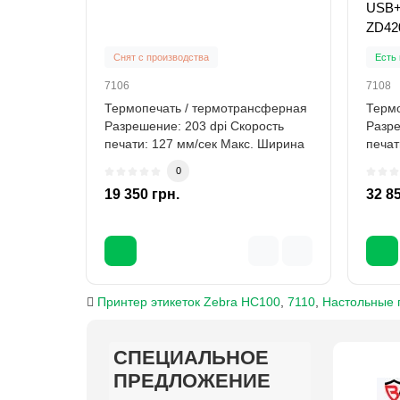
USB+ 
ZD42
Снят с производства
Есть 
7106
7108
Термопечать / термотрансферная
Термо
Разрешение: 203 dpi Скорость
Разре
печати: 127 мм/сек Макс. Ширина
печат
печати: ..
Шири.
0
19 350 грн.
32 8
Принтер этикеток Zebra HC100
,
7110
,
Настольные 
СПЕЦИАЛЬНОЕ
СПЕЦИАЛЬНОЕ
СПЕЦИАЛЬНОЕ
СПЕЦИАЛЬНОЕ
СПЕЦИАЛЬНОЕ
СПЕЦИАЛЬНОЕ
СПЕЦИАЛЬНОЕ
СПЕЦИАЛЬНОЕ
СПЕЦИАЛЬНОЕ
СПЕЦИАЛЬНОЕ
ПРЕДЛОЖЕНИЕ
ПРЕДЛОЖЕНИЕ
ПРЕДЛОЖЕНИЕ
ПРЕДЛОЖЕНИЕ
ПРЕДЛОЖЕНИЕ
ПРЕДЛОЖЕНИЕ
ПРЕДЛОЖЕНИЕ
ПРЕДЛОЖЕНИЕ
ПРЕДЛОЖЕНИЕ
ПРЕДЛОЖЕНИЕ