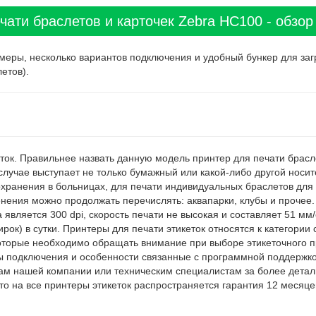
чати браслетов и карточек Zebra HC100 - обзор
меры, несколько вариантов подключения и удобный бункер для заг
етов).
ток. Правильнее назвать данную модель принтер для печати брас
лучае выступает не только бумажный или какой-либо другой носите
ранения в больницах, для печати индивидуальных браслетов для п
ения можно продолжать перечислять: аквапарки, клубы и прочее. Ч
является 300 dpi, скорость печати не высокая и составляет 51 мм
ирок) в сутки. Принтеры для печати этикеток относятся к категори
оторые необходимо обращать внимание при выборе этикеточного пр
ы подключения и особенности связанные с программной поддержко
ам нашей компании или техническим специалистам за более детал
 на все принтеры этикеток распространяется гарантия 12 месяце