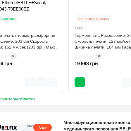
Ethernet+BTLE+Serial,
043-Т0EE00EZ
в наличии
Снят с производства
7145
печать / термотрансферная
Термопечать Разрешение: 20
шение: 203 dpi Скорость
Скорость печати: 127 мм/сек
и: 152 мм/сек (203 dpi ) Макс.
Ширина печати: 104 мм Гар
.
1..
0
0
56 грн.
19 988 грн.
принтеры этикеток
Многофункциональная кнопка
Беспроводная наручная кнопк
Весы с печатью этикеток CAS L
Кнопка вызова медицинского 
Кнопка вызова медперсонала 
Комплект вызова медицинског
Комплект системы вызова мед
Счетчик банкнот Cassida 5550
Счетчик банкнот Cassida 6650
Счетчик банкнот Cassida Xpect
Акция
Акция
Акция
Акция
Акция
Акция
Акция
Акция
Акция
Акция
медицинского персонала BEL
персонала BELFIX HB37W
кг)
BELFIX MB15WH
BELFIX KIT-007MED
персонала BELFIX KIT-046MED
купюру)