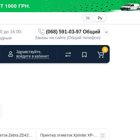
Ук
Ру
(068) 591-03-97 Общий
00 до 16:00, 
ходные
Заказы на сайте (Общий телефон)
0
Здравствуйте,
войдите в кабинет
еток Zebra ZD420t, USB+ Ethernet+BTLE+Serial, ZD42043-Т0EE00EZ
Принтер этикеток Xprinter XP-360B