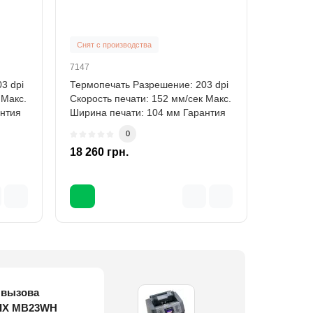
Снят с производства
7147
3 dpi
Термопечать Разрешение: 203 dpi
 Макс.
Скорость печати: 152 мм/сек Макс.
антия
Ширина печати: 104 мм Гарантия
1..
0
18 260 грн.
 вызова
а вызова
P-15B v1.6 (15
персонала
BELFIX MB31-M
о персонала
ицинского
 UV/MG
 LCD UV
o (распознает
FIX MB23WH