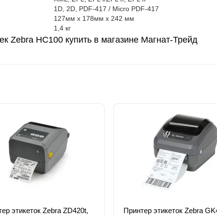
1D, 2D, PDF-417 / Mіcro PDF-417
127мм х 178мм х 242 мм
1,4 кг
ек Zebra HC100 купить в магазине Магнат-Трейд
ер этикеток Zebra ZD420t,
Принтер этикеток Zebra GK