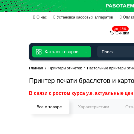
О нас
Установка кассовых аппаратов
Оплат
до -15%
🏷️ Скидки
Каталог товаров
Главная
Принтеры этикеток
Настольные принтеры этик
Принтер печати браслетов и карт
В связи с ростом курса у.е. актуальные цен
Все о товаре
Характеристики
Отз