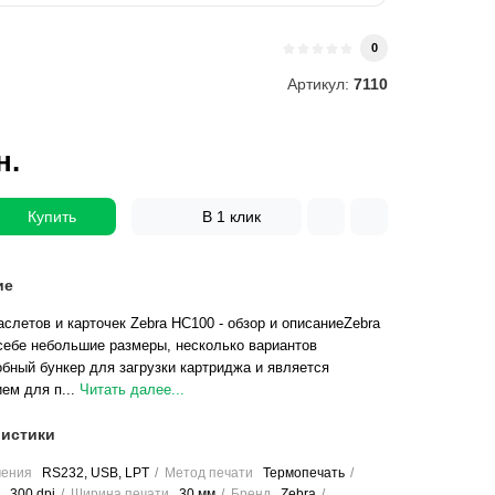
и
0
Артикул:
7110
н.
Купить
В 1 клик
ие
аслетов и карточек Zebra HC100 - обзор и описаниеZebra
себе небольшие размеры, несколько вариантов
бный бункер для загрузки картриджа и является
ем для п...
Читать далее...
истики
чения
RS232, USB, LPT
Метод печати
Термопечать
300 dpi
Ширина печати
30 мм
Бренд
Zebra