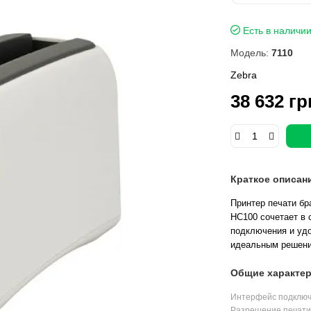
Есть в наличи
Модель:
7110
Zebra
38 632 гр
Краткое описан
Принтер печати бр
HC100 сочетает в 
подключения и удо
идеальным решени
Общие характер
Интерфейс подклю
Разрешение печати