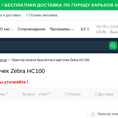
а и доставка
Отзывы магазина
 Пн-Пт с 10:
О нас
Сопровождение
Программы
1/2
 Сб-Вс - Вы
еток
Принтер печати браслетов и карточек Zebra HC100
очек Zebra HC100
ы уточняйте !
0
0
ывы
Вопрос - ответ
Оплата
Доставка
Принтер этик