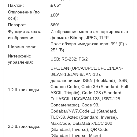
Наклон:
± 65°
Отклонение (по
±60°
оси):
Поворот:
360°
Функция захвата
Изображения можно экспортировать в
изображения:
формате Bitmap, JPEG, TIFF
Поле обзора имидж-сканера: 39° (Г) x
Ширина поля:
25° (В)
Интерфейс
USB; RS-232; PS/2
управления:
UPC/EAN (UPCA/UPCE/UPCE1/EAN-
8/EAN-13/JAN-8/JAN-13 с
дополнениями, ISBN (Bookland), ISSN,
Coupon Code), Code 39 (Standard, Full
1D Штрих-коды:
ASCII, Trioptic), Code 128 (Standard,
Full ASCII, UCC/EAN-128, ISBT-128
Concatenated), Code 93,
Codabar/NW7,Code 11 (Standard,
TLC-39, Aztec (Standard, Inverse),
MaxiCode, DataMatrix/ECC 200
2D Штрих-коды:
(Standard, Inverse), QR Code
(Standard, Inverse, Micro)