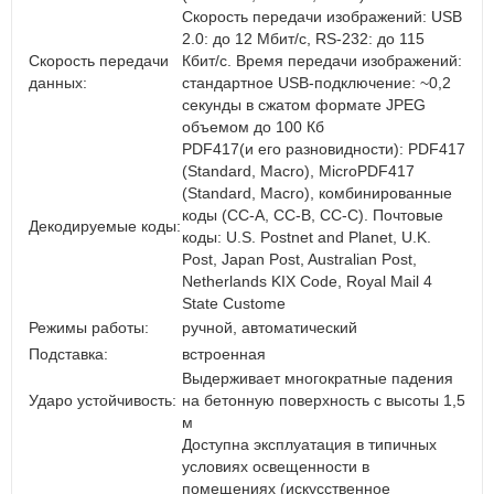
Скорость передачи изображений: USB
2.0: до 12 Мбит/с, RS-232: до 115
Скорость передачи
Кбит/с. Время передачи изображений:
данных:
стандартное USB-подключение: ~0,2
секунды в сжатом формате JPEG
объемом до 100 Кб
PDF417(и его разновидности): PDF417
(Standard, Macro), MicroPDF417
(Standard, Macro), комбинированные
коды (CC-A, CC-B, CC-C). Почтовые
Декодируемые коды:
коды: U.S. Postnet and Planet, U.K.
Post, Japan Post, Australian Post,
Netherlands KIX Code, Royal Mail 4
State Custome
Режимы работы:
ручной, автоматический
Подставка:
встроенная
Выдерживает многократные падения
Ударо устойчивость:
на бетонную поверхность с высоты 1,5
м
Доступна эксплуатация в типичных
условиях освещенности в
помещениях (искусственное