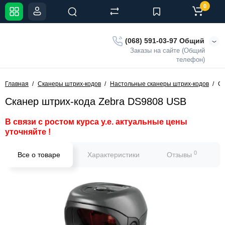
0
(068) 591-03-97 Общий
Заказы на сайте (Общий
телефон)
Главная
Сканеры штрих-кодов
Настольные сканеры штрих-кодов
Ск
Сканер штрих-кода Zebra DS9808 USB
В связи с ростом курса у.е. актуальные цены
уточняйте !
0
Все о товаре
Характеристики
Отзывы