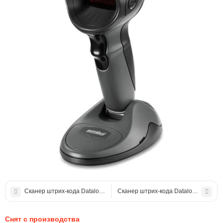
Сканер штрих-кода Datalogic Magellan 3450 VSI (Imager)
Сканер штрих-кода Datalogic Magella
Снят с производства