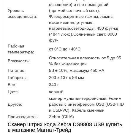
освещение) и вне помещений
Уровень
(прямой солнечный свет).
освещенности:
Флюоресцентные лампы, лампы
накаливания, ртутные,
натриевые,светодиоды: 450 фут-кд
(4844 люкс).Солнечный свет: 8000
фут-
Рабочая
от 0°C до +40°C
температура:
Относительная влажность от 5 до 95
Влажность:
% без конденсации
Питание:
5В ± 10%, максимум 450 мА
Габариты:
203 x 137 x 86 мм
Вес:
340 г
Цвет:
черный
сканер мультиинтерфейсный. Режим
Другое:
работы с интерфейсом USB (USB-HID
и USB-VC). Кабель сменный
Производитель:
Zebra (США)
Сканер штрих-кода Zebra DS9808 USB купить
в магазине Магнат-Трейд