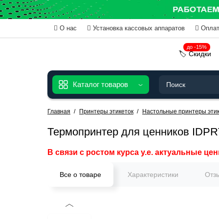
О нас
Установка кассовых аппаратов
Оплат
до -15%
🏷️ Скидки
Каталог товаров
Главная
Принтеры этикеток
Настольные принтеры этик
Термопринтер для ценников IDPRT
В связи с ростом курса у.е. актуальные цен
Все о товаре
Характеристики
Отз