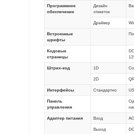
Программное
Дизайн
Ba
обеспечение
этикеток
Драйвер
Wi
Встроенные
По
шрифты
Кодовые
DO
страницы
12
Штрих-код
1D
Co
2D
QR
Интерфейсы
Стандартно
U
Панель
Од
управления
на
Адаптер питания
Вход
AC
Выход
DC