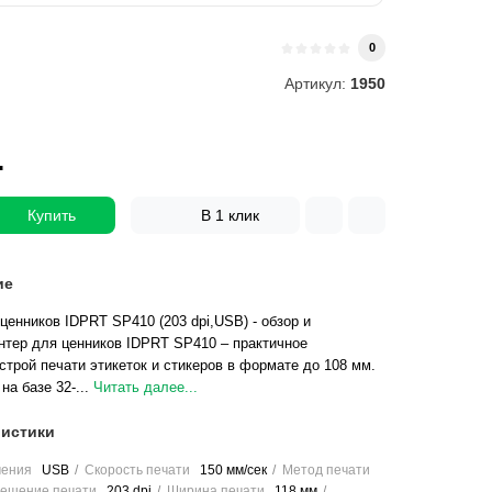
и
0
Артикул:
1950
.
Купить
В 1 клик
ие
ценников IDPRT SP410 (203 dpi,USB) - обзор и
тер для ценников IDPRT SP410 – практичное
строй печати этикеток и стикеров в формате до 108 мм.
на базе 32-...
Читать далее...
истики
чения
USB
Скорость печати
150 мм/сек
Метод печати
ешение печати
203 dpi
Ширина печати
118 мм