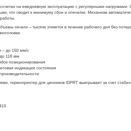
ссчитан на ежедневную эксплуатацию с регулярными нагрузками. 
шки, что сводит к минимуму сбои и опечатки. Механизм автоматич
 работы.
ъемы печати – тысячи этикеток в течение рабочего дня без потери 
рмоголовки.
е – до 150 мм/с
 до 118 мм
ибок позиционирования
ветовая индикация состояния
производительности
и, термопринтер для ценников IDPRT выигрывает за счет стабильн
410