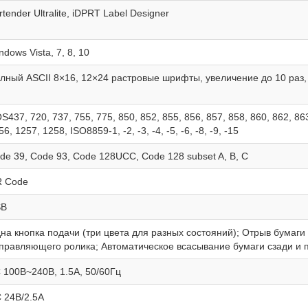
rtender Ultralite, iDPRT Label Designer
ndows Vista, 7, 8, 10
лный ASCII 8×16, 12×24 растровые шрифты, увеличение до 10 раз
S437, 720, 737, 755, 775, 850, 852, 855, 856, 857, 858, 860, 862, 8
56, 1257, 1258, ISO8859-1, -2, -3, -4, -5, -6, -8, -9, -15
de 39, Code 93, Code 128UCC, Code 128 subset A, B, C
 Code
SB
на кнопка подачи (три цвета для разных состояний); Отрыв бумаги
правляющего ролика; Автоматическое всасывание бумаги сзади и
 100В~240В, 1.5А, 50/60Гц
 24В/2.5А