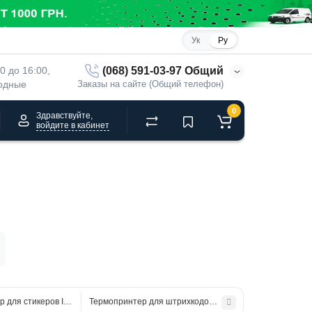
Ук
Ру
(068) 591-03-97 Общий
00 до 16:00, 
ходные
Заказы на сайте (Общий телефон)
0
Здравствуйте,
войдите в кабинет
 для стикеров IDPRT ID2P (203 dpi,USB+RS232+Ethernet)
Термопринтер для штрихкодов IDPRT ID4S (203 dpi,USB