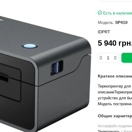
Есть в наличи
Модель:
SP410
IDPRT
5 940 грн
Краткое описан
Термопринтер для 
описаниеТермоприн
устройство для бы
Модель построена 
Общие характер
Интерфейс подклю
Термопечать
Разр