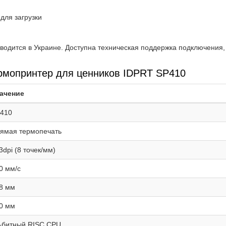
для загрузки
водится в Украине. Доступна техническая поддержка подключения,
ермопринтер для ценников IDPRT SP410
ачение
410
ямая термопечать
3dpi (8 точек/мм)
0 мм/с
8 мм
0 мм
-битный RISC CPU