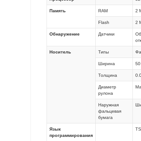
Память
RAM
2 
Flash
2 
Обнаружение
Датчики
Об
от
Носитель
Типы
Фа
Ширина
50
Толщина
0.
Диаметр
Ма
рулона
Наружная
Ши
фальцевая
бумага
Язык
TS
программирования