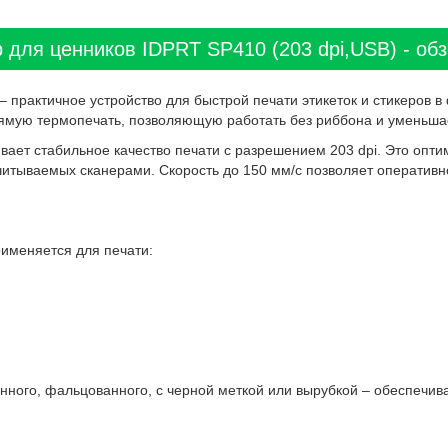
 для ценников IDPRT SP410 (203 dpi,USB) - обз
– практичное устройство для быстрой печати этикеток и стикеров 
рямую термопечать, позволяющую работать без риббона и уменьша
ает стабильное качество печати с разрешением 203 dpi. Это опти
считываемых сканерами. Скорость до 150 мм/с позволяет оператив
именяется для печати:
ного, фальцованного, с черной меткой или вырубкой – обеспечива