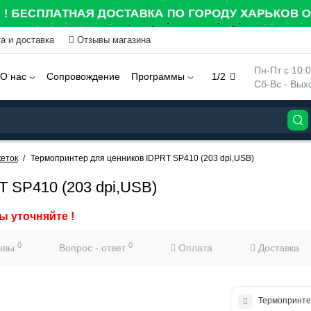
а и доставка
Отзывы магазина
 Пн-Пт с 10:
О нас
Сопровождение
Программы
1/2
 Сб-Вс - Вы
еток
Термопринтер для ценников IDPRT SP410 (203 dpi,USB)
 SP410 (203 dpi,USB)
ы уточняйте !
0
0
ывы
Вопрос - ответ
Оплата
Доставка
Термопринтер