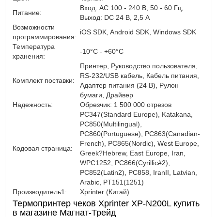
Вход: AC 100 - 240 В, 50 - 60 Гц;
Питание:
Выход: DC 24 В, 2,5 А
Возможности
iOS SDK, Android SDK, Windows SDK
программирования:
Температура
-10°C - +60°C
хранения:
Принтер, Руководство пользователя,
RS-232/USB кабель, Кабель питания,
Комплект поставки:
Адаптер питания (24 В), Рулон
бумаги, Драйвер
Надежность:
Обрезчик: 1 500 000 отрезов
PC347(Standard Europe), Katakana,
PC850(Multilingual),
PC860(Portuguese), PC863(Canadian-
French), PC865(Nordic), West Europe,
Кодовая страница:
Greek?Hebrew, East Europe, Iran,
WPC1252, PC866(Cyrillic#2),
PC852(Latin2), PC858, IranII, Latvian,
Arabic, PT151(1251)
Производитель1:
Xprinter (Китай)
Термопринтер чеков Xprinter XP-N200L купить
в магазине Магнат-Трейд