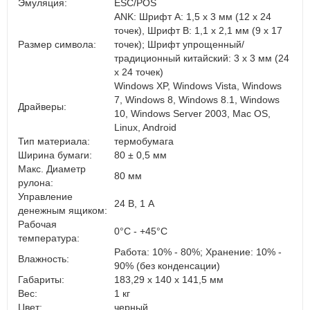
Эмуляция:
ESC/POS
ANK: Шрифт A: 1,5 х 3 мм (12 х 24
точек), Шрифт B: 1,1 х 2,1 мм (9 х 17
Размер символа:
точек); Шрифт упрощенный/
традиционный китайский: 3 х 3 мм (24
х 24 точек)
Windows XP, Windows Vista, Windows
7, Windows 8, Windows 8.1, Windows
Драйверы:
10, Windows Server 2003, Mac OS,
Linux, Android
Тип материала:
термобумага
Ширина бумаги:
80 ± 0,5 мм
Макс. Диаметр
80 мм
рулона:
Управление
24 В, 1 А
денежным ящиком:
Рабочая
0°C - +45°C
температура:
Работа: 10% - 80%; Хранение: 10% -
Влажность:
90% (без конденсации)
Габариты:
183,29 х 140 х 141,5 мм
Вес:
1 кг
Цвет:
черный