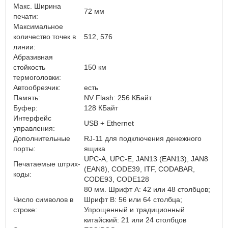
Макс. Ширина
72 мм
печати:
Максимальное
количество точек в
512, 576
линии:
Абразивная
стойкость
150 км
термоголовки:
Автообрезчик:
есть
Память:
NV Flash: 256 КБайт
Буфер:
128 КБайт
Интерфейс
USB + Ethernet
управления:
Дополнительные
RJ-11 для подключения денежного
порты:
ящика
UPC-A, UPC-E, JAN13 (EAN13), JAN8
Печатаемые штрих-
(EAN8), CODE39, ITF, CODABAR,
коды:
CODE93, CODE128
80 мм. Шрифт A: 42 или 48 столбцов;
Число символов в
Шрифт B: 56 или 64 столбца;
строке:
Упрощенный и традиционный
китайский: 21 или 24 столбцов