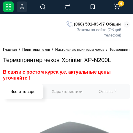
0
(068) 591-03-97 Общий
Заказы на сайте (Общий
телефон)
Главная
Принтеры чеков
Настольные принтеры чеков
Термопринтер
Термопринтер чеков Xprinter XP-N200L
В связи с ростом курса у.е. актуальные цены
уточняйте !
0
Все о товаре
Характеристики
Отзывы