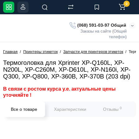
0
(068) 591-03-97 Общий
Заказы на сайте (Общий
телефон)
Главная
Принтеры этикеток
Запчасти для принтеров этикеток
Термо
Термоголовка для Xprinter XP-Q160L, XP-
N200L, XP-C260M, XP-D610L, XP-N160i, XP-
Q300, XP-Q800, XP-360B, XP-370B (203 dpi)
В связи с ростом курса у.е. актуальные цены
уточняйте !
0
Все о товаре
Характеристики
Отзывы