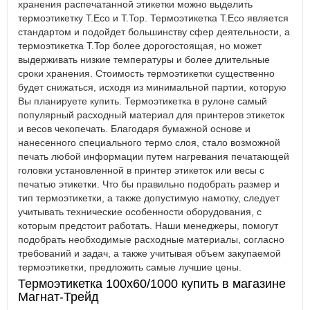
хранения распечатанной этикетки можно выделить
термоэтикетку T.Eco и T.Top. Термоэтикетка T.Eco является
стандартом и подойдет большинству сфер деятельности, а
термоэтикетка T.Top более дорогостоящая, но может
выдерживать низкие температуры и более длительные
сроки хранения. Стоимость термоэтикетки существенно
будет снижаться, исходя из минимальной партии, которую
Вы планируете купить. Термоэтикетка в рулоне самый
популярный расходный материал для принтеров этикеток
и весов чекопечать. Благодаря бумажной основе и
нанесенного специального термо слоя, стало возможной
печать любой информации путем нагревания печатающей
головки установленной в принтер этикеток или весы с
печатью этикетки. Что бы правильно подобрать размер и
тип термоэтикетки, а также допустимую намотку, следует
учитывать технические особенности оборудования, с
которым предстоит работать. Наши менеджеры, помогут
подобрать необходимые расходные материалы, согласно
требований и задач, а также учитывая объем закупаемой
термоэтикетки, предложить самые лучшие цены.
Термоэтикетка 100х60/1000 купить в магазине
Магнат-Трейд