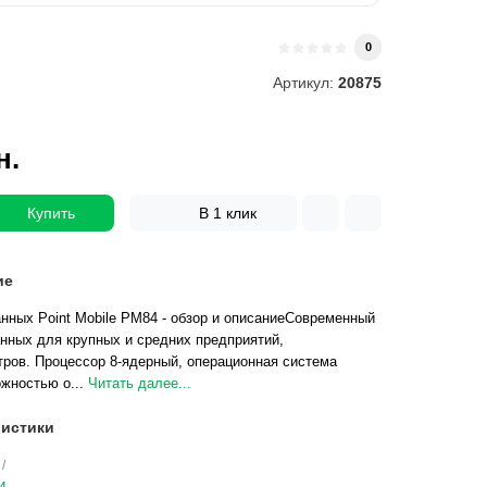
и
0
Артикул:
20875
н.
Купить
В 1 клик
ие
нных Point Mobile PM84 - обзор и описаниеСовременный
нных для крупных и средних предприятий,
тров. Процессор 8-ядерный, операционная система
ожностью о...
Читать далее...
истики
и