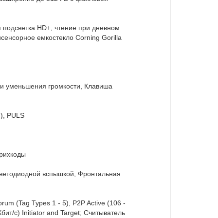
ая подсветка HD+, чтение при дневном
исенсорное емкостекло Corning Gorilla
 и уменьшения громкости, Клавиша
M), PULS
трихкоды
светодиодной вспышкой, Фронтальная
 (Tag Types 1 - 5), P2P Active (106 -
Кбит/с) Initiator and Target; Считыватель