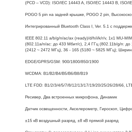
(PCD – VCD): ISO/IEC 14443 A, ISO/IEC 14443 B, ISO/IE
POGO 5 pin на задней крышке, POGO 2 pin, Высокоско
Интегрированный Bluetooth Class I, Ver. 5.1 с поддерж
IEEE 802.11 a/b/g/n/ac/ax (ready)/d/h/i/k/r/v, 1x1 MU-
(802.11a/n/ac: до 433 Мбит/с), 2,4 ГГц (802.11b/g/n: до
(2412 ~ 2472 МГц), 36 - 165 (5180 ~ 5825 МГц); Ширина
EDGE/GPRS/GSM: 900/1800/850/1900
WCDMA: B1/B2/B4/B5/B6/B8/B19
LTE FDD: B1/2/3/4/5/7/8/12/13/17/19/20/
25/26/28/66, L
Ресивер, Два встроенных микрофона, Динамик
Датчик освещенности, Акселерометр, Гироскоп, Цифр
±15 кВ воздушный разряд, ±8 кВ прямой разряд