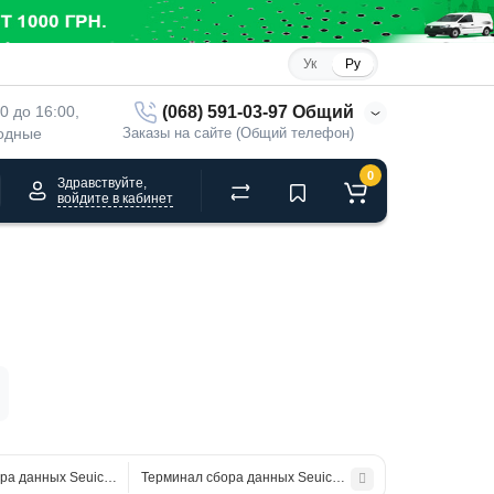
Ук
Ру
(068) 591-03-97 Общий
00 до 16:00, 
ходные
Заказы на сайте (Общий телефон)
0
Здравствуйте,
войдите в кабинет
ора данных Seuic CRUISE 2 С2-А11Q4X3PSR
Терминал сбора данных Seuic CRUISE CGeP-A12M4X