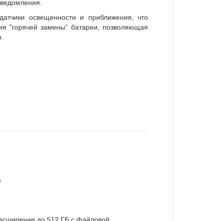
уведомления.
 датчики освещенности и приближения, что
ия "горячей замены" батареи, позволяющая
.
)
Расширение до 512 ГБ c файловой