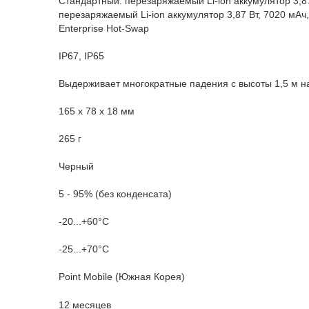
Стандартный: перезаряжаемый Li-ion аккумулятор 3,8
перезаряжаемый Li-ion аккумулятор 3,87 Вт, 7020 мАч
Enterprise Hot-Swap
IP67, IP65
Выдерживает многократные падения с высоты 1,5 м н
165 x 78 x 18 мм
265 г
Черный
5 - 95% (без конденсата)
-20...+60°C
-25...+70°C
Point Mobile (Южная Корея)
12 месяцев