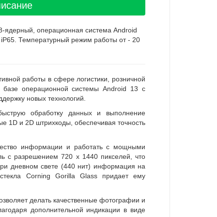
писание
8-ядерный, операционная система Android
 iP65. Температурный режим работы от - 20
тивной работы в сфере логистики, розничной
а базе операционной системы Android 13 с
ддержку новых технологий.
быструю обработку данных и выполнение
ые 1D и 2D штрихкоды, обеспечивая точность
ичество информации и работать с мощными
ь с разрешением 720 x 1440 пикселей, что
при дневном свете (440 нит) информация на
екла Corning Gorilla Glass придает ему
озволяет делать качественные фотографии и
лагодаря дополнительной индикации в виде