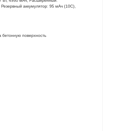
7 Вт, 4950 мАч, Расширенный:
, Резервный аккумулятор: 95 мАч (10C),
а бетонную поверхность