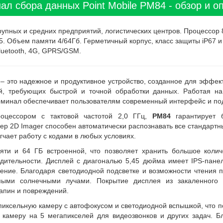
ал сбора данных Point Mobile PM84 - обзор и о
пных и средних предприятий, логистических центров. Процессор 
5. Объем памяти 4/64Гб. Герметичный корпус, класс защиты iP67 и
Bluetooth, 4G, GPRS/GSM.
– это надежное и продуктивное устройство, созданное для эффек
ей, требующих быстрой и точной обработки данных. Работая н
ерминал обеспечивает пользователям современный интерфейс и по
цессором с тактовой частотой 2,0 ГГц,
PM84
гарантирует 
ер 2D Imager способен автоматически распознавать все стандартн
егчает работу с кодами в любых условиях.
ти и 64 ГБ встроенной, что позволяет хранить большое кол
дительности. Дисплей с диагональю 5,45 дюйма имеет IPS-панел
жение. Благодаря светодиодной подсветке и возможности чтения 
ыми солнечными лучами. Покрытие дисплея из закаленного ст
апин и повреждений.
иксельную камеру с автофокусом и светодиодной вспышкой, что п
 камеру на 5 мегапикселей для видеозвонков и других задач. Б