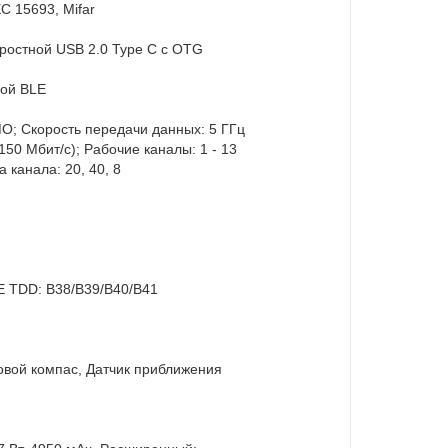
C 15693, Mifar
ростной USB 2.0 Type C с OTG
кой BLE
MIMO; Скорость передачи данных: 5 ГГц
 150 Мбит/с); Рабочие каналы: 1 - 13
 канала: 20, 40, 8
TE TDD: B38/B39/B40/B41
овой компас, Датчик приближения