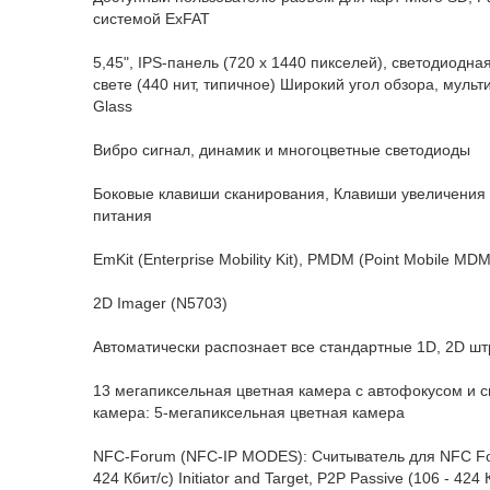
системой ExFAT
5,45", IPS-панель (720 x 1440 пикселей), светодиодн
свете (440 нит, типичное) Широкий угол обзора, мульт
Glass
Вибро сигнал, динамик и многоцветные светодиоды
Боковые клавиши сканирования, Клавиши увеличения
питания
EmKit (Enterprise Mobility Kit), PMDM (Point Mobile MD
2D Imager (N5703)
Автоматически распознает все стандартные 1D, 2D ш
13 мегапиксельная цветная камера с автофокусом и 
камера: 5-мегапиксельная цветная камера
NFC-Forum (NFC-IP MODES): Считыватель для NFC Forum
424 Кбит/с) Initiator and Target, P2P Passive (106 - 424 