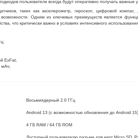
тодиодов пользователи всегда будут оперативно получать важные 
тчиков, таких как акселерометр, гироскоп, цифровой компас,
 возможности. Одним из ключевых преимуществ является функц
ства, что критически важно в условиях интенсивного использования
ц;
й ExFat;
 мАч;
Восьмиядерный 2.0 ГГц
Android 13 (с возможностью обновления до Android 15
4 ГБ RAM / 64 ГБ ROM
Доступный пользователю разъем для карт Micro SD, 