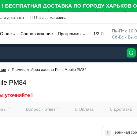
а и доставка
Отзывы магазина
 Пн-Пт с 10:
О нас
Сопровождение
Программы
1/2
 Сб-Вс - Вы
ния
Терминал сбора данных Point Mobile PM84
ile PM84
ы уточняйте !
0
0
ывы
Вопрос - ответ
Оплата
Доставка
Терминал сб