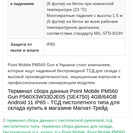
к падениям
(6 футов) на бетон при комнатной
температуре (23 °C)
Многократные падения с высоты 1.5 м
(5 футов) на бетон во всем рабочем
температурном диапазоне,
соответствие стандарту MIL-STD-810H
Защита от
IP65
пыли и влаги
Point Mobile PM560 Gun в Украине стоит компаниям,
которые ищут надежный беспроводной ТСД для склада с
высокой производительностью, защищенным корпусом и
профессиональным сканирующим модулем.
Терминал сбора данных Point Mobile PM560
Gun P560X3W33DJE05 (SE4750) 4GB/64GB
Android 11 IP65 - ТСД пистолетного типа для
склада купить в магазине Магнат-Трейд
терминал сбора данных с пистолетной рукояткой
,
тсд
пистолетного типа
,
терминал сбора данных для склада
,
беспроводной тсд
,
купить тсд Point Mobile
,
Point Mobile PM560
,