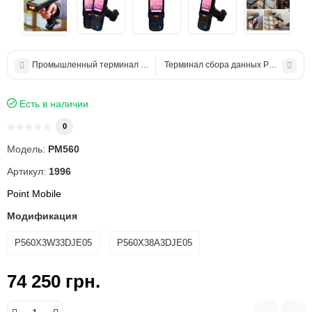
Промышленный терминал сбора данных Newland MT93 Megattera Pro 
Терминал сбора данных Point Mobil
Есть в наличии
0
Модель:
PM560
Артикул:
1996
Point Mobile
Модификация
P560X3W33DJE05
P560X38A3DJE05
74 250 грн.