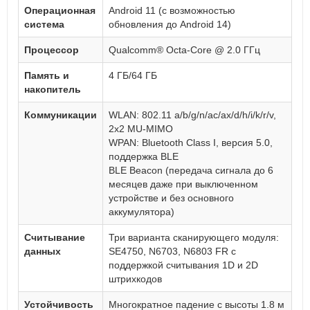
Операционная
Android 11 (с возможностью
система
обновления до Android 14)
Процессор
Qualcomm® Octa-Core @ 2.0 ГГц
Память и
4 ГБ/64 ГБ
накопитель
Коммуникации
WLAN: 802.11 a/b/g/n/ac/ax/d/h/i/k/r/v,
2x2 MU-MIMO
WPAN: Bluetooth Class I, версия 5.0,
поддержка BLE
BLE Beacon (передача сигнала до 6
месяцев даже при выключенном
устройстве и без основного
аккумулятора)
Считывание
Три варианта сканирующего модуля:
данных
SE4750, N6703, N6803 FR с
поддержкой считывания 1D и 2D
штрихкодов
Устойчивость
Многократное падение с высоты 1.8 м