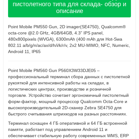
пистолетного типа для склада- обзор и
описание
Point Mobile PM550 Gun, 2D imager(SE4750), Qualcomm®
octa-core @2.0 GHz, 4GB/64GB, 4.3” IPS panel,
480x800pixels (WVGA), 6300mAh (400 mAh для Hot-Swa
802.11 a/b/g/n/ac/ax/d/h/i/k/r/v, 2x2 MU-MIMO, NFC, Numeric,
Android 11, IP65
Point Mobile PM560 Gun P560X3W33DJE05 –
профессиональный терминал сбора данных с пистолетной
рукояткой для интенсивной работы на складах, в
логистических центрах, производстве и розничной
торговле. Устройство сочетает эргономичный пистолетный
форм-фактор, мощный процессор Qualcomm Octa-Core и
высокопроизводительный 2D-сканер Zebra SE4750 для
быстрого считывания штрихкодов на разных расстояниях.
Терминал оснащен 4 ГБ оперативной и 64 ГБ встроенной
памяти, работает под управлением Android 11 и
обеспечивает стабильную работу современных WMS, ERP