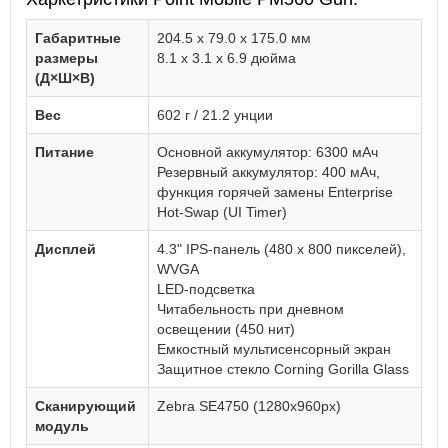
Габаритные
204.5 x 79.0 x 175.0 мм
размеры
8.1 x 3.1 x 6.9 дюйма
(Д×Ш×В)
Вес
602 г / 21.2 унции
Питание
Основной аккумулятор: 6300 мАч
Резервный аккумулятор: 400 мАч,
функция горячей замены Enterprise
Hot-Swap (UI Timer)
Дисплей
4.3" IPS-панель (480 x 800 пикселей),
WVGA
LED-подсветка
Читабельность при дневном
освещении (450 нит)
Емкостный мультисенсорный экран
Защитное стекло Corning Gorilla Glass
Сканирующий
Zebra SE4750 (1280х960px)
модуль