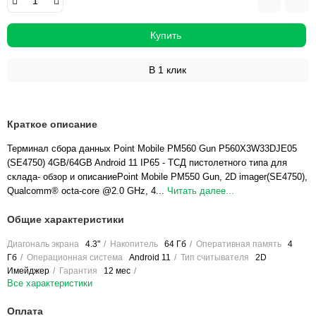
Купить
В 1 клик
Краткое описание
Терминал сбора данных Point Mobile PM560 Gun P560X3W33DJE05
(SE4750) 4GB/64GB Android 11 IP65 - ТСД пистолетного типа для
склада- обзор и описаниеPoint Mobile PM550 Gun, 2D imager(SE4750),
Qualcomm® octa-core @2.0 GHz, 4...
Читать далее...
Общие характеристики
Диагональ экрана
4.3"
Накопитель
64 Гб
Оперативная память
4
Гб
Операционная система
Android 11
Тип считывателя
2D
Имейджер
Гарантия
12 мес
Все характеристики
Оплата