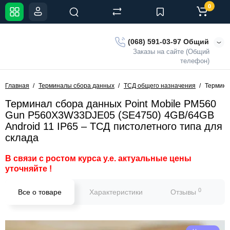
0
(068) 591-03-97 Общий
Заказы на сайте (Общий
телефон)
Главная
Терминалы сбора данных
ТСД общего назначения
Термина
Терминал сбора данных Point Mobile PM560
Gun P560X3W33DJE05 (SE4750) 4GB/64GB
Android 11 IP65 – ТСД пистолетного типа для
склада
В связи с ростом курса у.е. актуальные цены
уточняйте !
0
Все о товаре
Характеристики
Отзывы