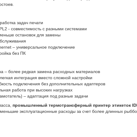
остоев.
бработка задач печати
EPL2 - совместимость с разными системами
меньше остановок для замены
обслуживания
hernet – универсальное подключение
тройка без ПК
а – более редкая замена расходных материалов
 легкая интеграция вместо сложной настройки
бкость подключения без дополнительных адаптеров
ьная работа при высоких нагрузках
амотатель) – адаптация под разные задачи
ласса,
промышленный термотрансферный принтер этикеток ID
 меньшие эксплуатационные расходы за счет более длинных рыббо