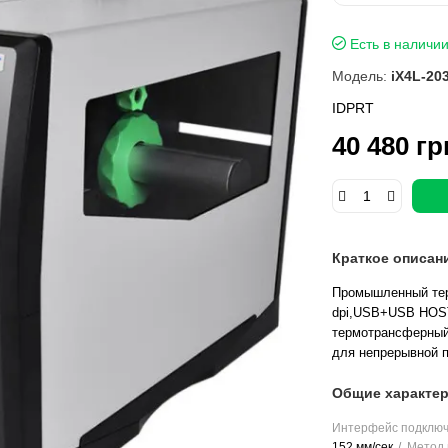
Есть в наличи
Модель:
iX4L-20
IDPRT
40 480 гр
Краткое описан
Промышленный тер
dpi,USB+USB HOST
термотрансферный 
для непрерывной п
Общие характер
Интерфейс подклю
152 мм/сек
Метод 