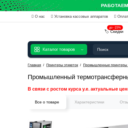
О нас
Установка кассовых аппаратов
Оплат
до -15%
🏷️ Скидки
Каталог товаров
Главная
Принтеры этикеток
Промышленные принтеры 
Промышленный термотрансферный
В связи с ростом курса у.е. актуальные цен
Все о товаре
Характеристики
Отз