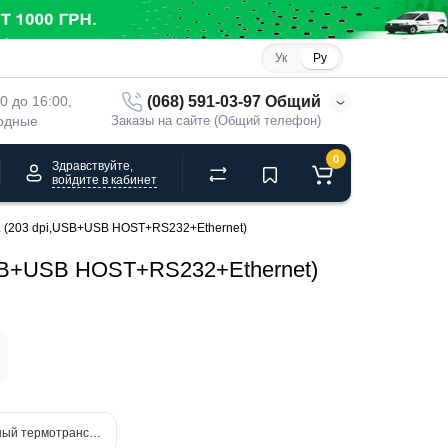
Ук
Ру
(068) 591-03-97 Общий
00 до 16:00, 
ходные
Заказы на сайте (Общий телефон)
0
Здравствуйте,
войдите в кабинет
 (203 dpi,USB+USB HOST+RS232+Ethernet)
USB+USB HOST+RS232+Ethernet)
й термотрансферный принтер для этикеток IDPRT iQ4 (300 dpi)