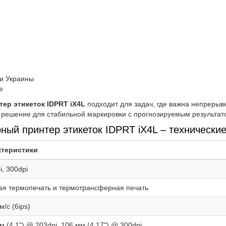
ии Украины
е
р этикеток IDPRT iX4L
подходит для задач, где важна непрерыв
 решение для стабильной маркировки с прогнозируемым результат
й принтер этикеток IDPRT iX4L – технические
ктеристики
i, 300dpi
я термопечать и термотрансферная печать
м/с (6ips)
м (4.1") @ 203dpi, 106 мм (4.17") @ 300dpi