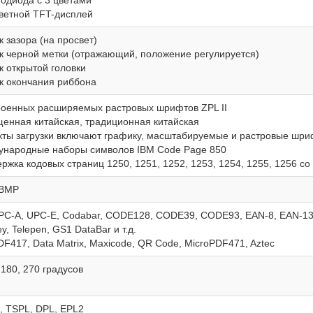
тодиода с 3 цветами
цветной TFT-дисплей
к зазора (на просвет)
к черной метки (отражающий, положение регулируется)
к открытой головки
к окончания риббона
роенных расширяемых растровых шрифтов ZPL II
енная китайская, традиционная китайская
ты загрузки включают графику, масштабируемые и растровые шри
народные наборы символов IBM Code Page 850
ржка кодовых страниц 1250, 1251, 1252, 1253, 1254, 1255, 1256 с
 BMP
PC-A, UPC-E, Codabar, CODE128, CODE39, CODE93, EAN-8, EAN-13
y, Telepen, GS1 DataBar и т.д.
DF417, Data Matrix, Maxicode, QR Code, MicroPDF471, Aztec
, 180, 270 градусов
I, TSPL, DPL, EPL2