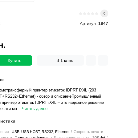
и
0
3
Артикул:
1947
н.
Купить
В 1 клик
ие
мотрансферный принтер этикеток IDPRT iX4L (203
+RS232+Ethernet) - обзор и описаниеПромышленный
принтер этикеток IDPRT iX4L – это надежное решение
ечати ма...
Читать далее...
истики
чения
USB, USB HOST, RS232, Ethernet
Скорость печати
печати
Термотрансферная
Разрешение печати
203 dpi