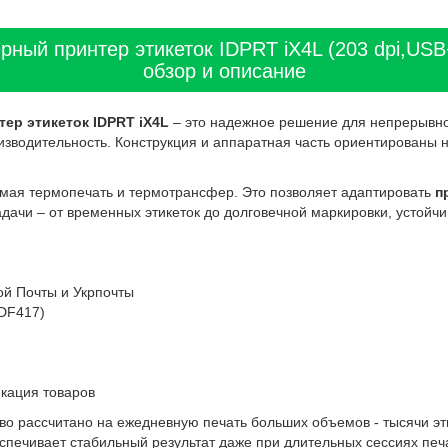
ый принтер этикеток IDPRT iX4L (203 dpi,US
обзор и описание
р этикеток IDPRT iX4L
– это надежное решение для непрерывно
зводительность. Конструкция и аппаратная часть ориентированы 
ямая термопечать и термотрансфер. Это позволяет адаптировать
п
дачи – от временных этикеток до долговечной маркировки, устойчи
ой Почты и Укрпочты
PDF417)
кация товаров
во рассчитано на ежедневную печать больших объемов - тысячи эти
спечивает стабильный результат даже при длительных сессиях печ