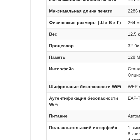
Максимальная длина печати
2286 
Физические размеры (Ш x В x Г)
264 м
Вес
12.5 
Процессор
32-би
Память
128 М
Интерфейс
Станд
Опцио
Шифрование безопасности WiFi
WEP 4
Аутентификация безопасности
EAP-
WiFi
Питание
Автом
Пользовательский интерфейс
1 вык
8 кно