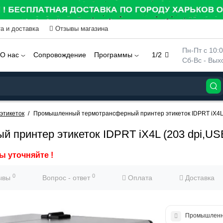
а и доставка
Отзывы магазина
 Пн-Пт с 10:
О нас
Сопровождение
Программы
1/2
 Сб-Вс - Вы
этикеток
Промышленный термотрансферный принтер этикеток IDPRT iX4L
 принтер этикеток IDPRT iX4L (203 dpi,
ы уточняйте !
0
0
ывы
Вопрос - ответ
Оплата
Доставка
Промышленны