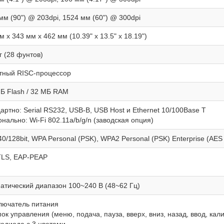
мм (90") @ 203dpi, 1524 мм (60") @ 300dpi
м x 343 мм x 462 мм (10.39" x 13.5" x 18.19")
кг (28 фунтов)
тный RISC-процессор
Б Flash / 32 МБ RAM
артно: Serial RS232, USB-B, USB Host и Ethernet 10/100Base T
нально: Wi-Fi 802.11a/b/g/n (заводская опция)
0/128bit, WPA Personal (PSK), WPA2 Personal (PSK) Enterprise (AE
TLS, EAP-PEAP
атический диапазон 100~240 В (48~62 Гц)
лючатель питания
пок управления (меню, подача, пауза, вверх, вниз, назад, ввод, кал