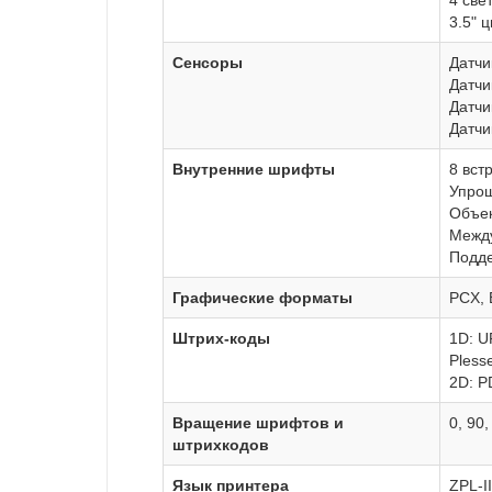
4 све
3.5" 
Сенсоры
Датчи
Датчи
Датчи
Датчи
Внутренние шрифты
8 вст
Упрощ
Объек
Между
Подде
Графические форматы
PCX,
Штрих-коды
1D: U
Plesse
2D: P
Вращение шрифтов и
0, 90
штрихкодов
Язык принтера
ZPL-I