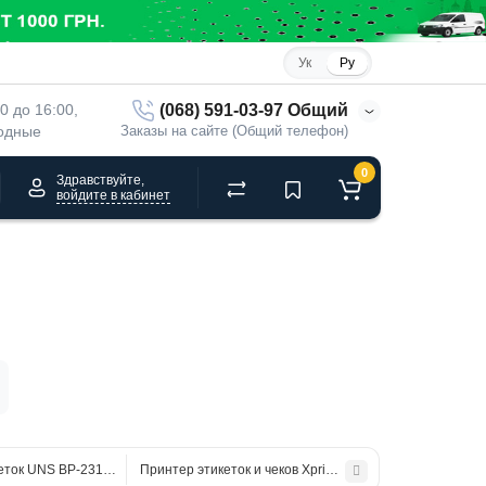
Ук
Ру
(068) 591-03-97 Общий
00 до 16:00, 
ходные
Заказы на сайте (Общий телефон)
0
Здравствуйте,
войдите в кабинет
еток UNS BP-231D Grand
Принтер этикеток и чеков Xprinter XP-303B