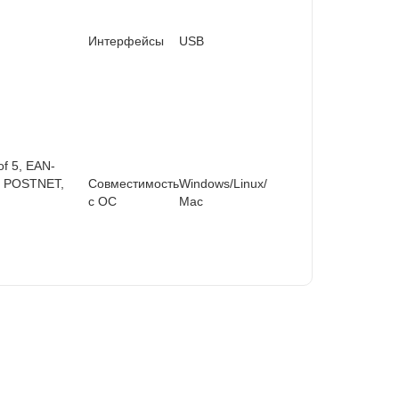
Интерфейсы
USB
of 5, EAN-
Y, POSTNET,
Совместимость
Windows/Linux/
с ОС
Мас