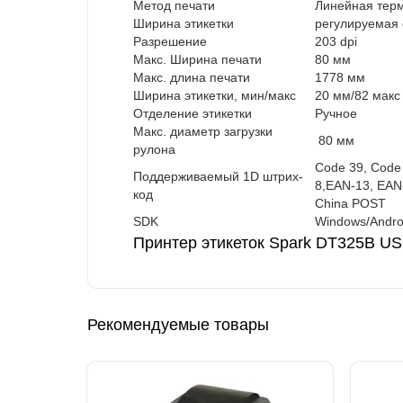
Метод печати
Линейная тер
Ширина этикетки
регулируемая 
Разрешение
203 dpi
Макс. Ширина печати
80 мм
Макс. длина печати
1778 мм
Ширина этикетки, мин/макс
20 мм/82 макс
Отделение этикетки
Ручное
Макс. диаметр загрузки
80 мм
рулона
Code 39, Code 
Поддерживаемый 1D штрих-
8,EAN-13, EAN
код
China POST
SDK
Windows/Andro
Принтер этикеток Spark DT325B US
Рекомендуемые товары