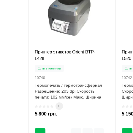
Принтер этикеток Orient BTP-
Принт
L42II
L520
Есть в наличии
Есть 
10740
10742
Термопечать / термотрансферная
Термо
Разрешение: 203 dpi Скорость
Скоро
печати: 102 мм/сек Макс. Ширина
Ширин
печати: ..
12..
0
5 800 грн.
5 150