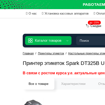
О нас
Установка кассовых аппаратов
Оплат
до -15%
🏷️ Скидки
Каталог товаров
Главная
Принтеры этикеток
Настольные принтеры этик
Принтер этикеток Spark DT325B 
В связи с ростом курса у.е. актуальные цен
Все о товаре
Характеристики
Отз