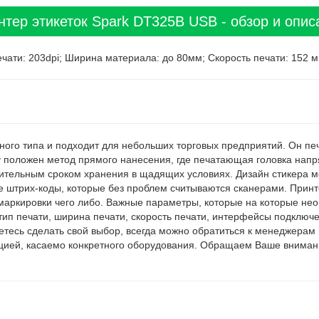
нтер этикеток Spark DT325B USB - обзор и опис
чати: 203dpi; Ширина материала: до 80мм; Скорость печати: 152 
ного типа и подходит для небольших торговых предприятий. Он пе
у положен метод прямого нанесения, где печатающая головка напря
жительным сроком хранения в щадящих условиях. Дизайн стикера 
штрих-коды, которые без проблем считываются сканерами. Принте
 маркировки чего либо. Важные параметры, которые на которые н
 тип печати, ширина печати, скорость печати, интерфейсы подключ
тесь сделать свой выбор, всегда можно обратиться к менеджерам
цией, касаемо конкретного оборудования. Обращаем Ваше внимание