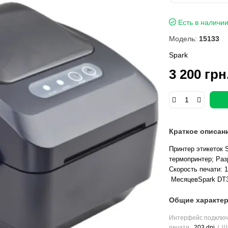
Есть в наличи
Модель:
15133
Spark
3 200 грн
Краткое описан
Принтер этикеток 
термопринтер; Раз
Скорость печати: 
МесяцевSpark DT3
Общие характер
Интерфейс подклю
печати
203 dpi
Ш