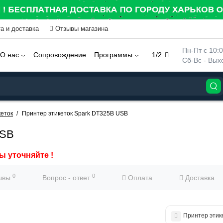
а и доставка
Отзывы магазина
 Пн-Пт с 10:
О нас
Сопровождение
Программы
1/2
 Сб-Вс - Вы
еток
Принтер этикеток Spark DT325B USB
USB
ы уточняйте !
0
0
ывы
Вопрос - ответ
Оплата
Доставка
Принтер этик