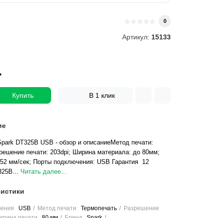
и
0
Артикул:
15133
.
Купить
В 1 клик
ие
Spark DT325B USB - обзор и описаниеМетод печати:
решение печати: 203dpi; Ширина материала: до 80мм;
152 мм/сек; Порты подключения: USB Гарантия 12
25B...
Читать далее...
истики
чения
USB
Метод печати
Термопечать
Разрешение
ирина печати
80 мм
Бренд
Spark