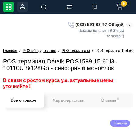
0
(068) 591-03-97 Общий
Заказы на сайте (Общий
телефон)
Главная
POS оборудование
POS терминалы
POS-терминал Detaik P
POS-терминал Detaik POS1589 15.6" i3-
10110U 8/128Gb - сенсорный моноблок
В связи с ростом курса у.е. актуальные цены
уточняйте !
0
Все о товаре
Характеристики
Отзывы
Новинка