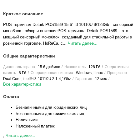
Краткое описание
POS-терминал Detaik POS1589 15.6" i3-10110U 8/128Gb - сенсорный
моноблок - обзор и описаниеPOS-терминал Detaik POS1589 – это
мощный сенсорный моноблок, созданный для стабильной работы в
розничной торговле, HoReCa, с...
Читать далее...
Общие характеристики
Диагональ экрана
15.6 дюймов
Накопитель
128 Гб
Оперативная
память
8 Гб
Операционная система
Windows, Linux
Процессор
Dual Core, Intel® i3-10110U 2.1-4,1Ghz
Гарантия
12 мес
Все характеристики
Оплата
Безналичными для юридических лиц
Безналичными для физических лиц
Наличными
Наложенный платеж
,
Читать далее...