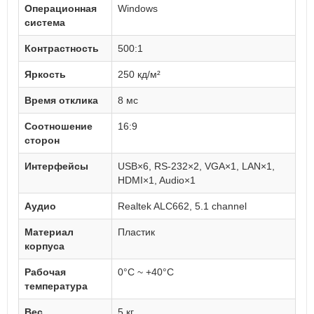
Операционная
Windows
система
Контрастность
500:1
Яркость
250 кд/м²
Время отклика
8 мс
Соотношение
16:9
сторон
Интерфейсы
USB×6, RS-232×2, VGA×1, LAN×1,
HDMI×1, Audio×1
Аудио
Realtek ALC662, 5.1 channel
Материал
Пластик
корпуса
Рабочая
0°C ~ +40°C
температура
Вес
5 кг