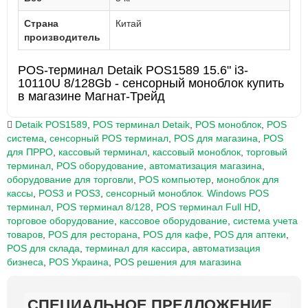
Страна
Китай
производитель
POS-терминал Detaik POS1589 15.6" i3-
10110U 8/128Gb - сенсорный моноблок купить
в магазине Магнат-Трейд
Detaik POS1589
,
POS терминал Detaik
,
POS моноблок
,
POS
система
,
сенсорный POS терминал
,
POS для магазина
,
POS
для ПРРО
,
кассовый терминал
,
кассовый моноблок
,
торговый
терминал
,
POS оборудование
,
автоматизация магазина
,
оборудование для торговли
,
POS компьютер
,
моноблок для
кассы
,
POS3 и POS3
,
сенсорный моноблок. Windows POS
терминал
,
POS терминал 8/128
,
POS терминал Full HD
,
торговое оборудование
,
кассовое оборудование
,
система учета
товаров
,
POS для ресторана
,
POS для кафе
,
POS для аптеки
,
POS для склада
,
терминал для кассира
,
автоматизация
бизнеса
,
POS Украина
,
POS решения для магазина
СПЕЦИАЛЬНОЕ ПРЕДЛОЖЕНИЕ
СПЕЦИАЛЬНОЕ ПРЕДЛОЖЕНИЕ
СПЕЦИАЛЬНОЕ ПРЕДЛОЖЕНИЕ
СПЕЦИАЛЬНОЕ ПРЕДЛОЖЕНИЕ
СПЕЦИАЛЬНОЕ ПРЕДЛОЖЕНИЕ
СПЕЦИАЛЬНОЕ ПРЕДЛОЖЕНИЕ
СПЕЦИАЛЬНОЕ ПРЕДЛОЖЕНИЕ
СПЕЦИАЛЬНОЕ ПРЕДЛОЖЕНИЕ
СПЕЦИАЛЬНОЕ ПРЕДЛОЖЕНИЕ
СПЕЦИАЛЬНОЕ ПРЕДЛОЖЕНИЕ