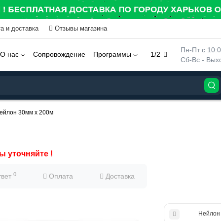
а и доставка
Отзывы магазина
 Пн-Пт с 10:
О нас
Сопровождение
Программы
1/2
 Сб-Вс - Вы
ейлон 30мм х 200м
ы уточняйте !
0
твет
Оплата
Доставка
Нейлон