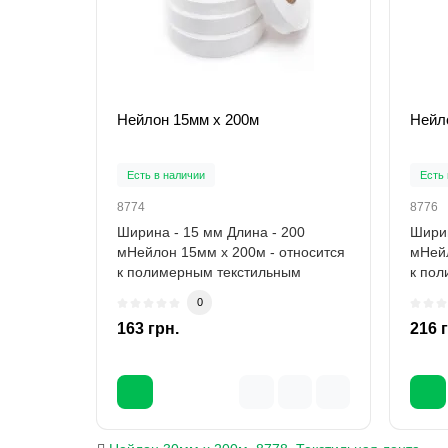
Нейлон 15мм х 200м
Нейл
Есть в наличии
Есть 
8774
8776
Ширина - 15 мм Длина - 200
Ширин
мНейлон 15мм х 200м - относится
мНейл
к полимерным текстильным
к по
расходным матери..
расхо
0
163 грн.
216 