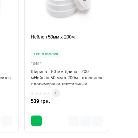
Нейлон 50мм х 200м
Нейлон
Есть в наличии
Есть в н
10492
10493
Ширина - 50 мм Длина - 200
Ширина 
сится
мНейлон 50 мм х 200м - относится
мНейлон
к полимерным текстильным
к полим
расходным матер..
расходн
0
539 грн.
585 грн