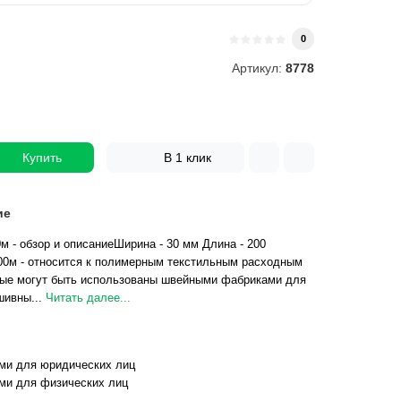
и
0
Артикул:
8778
Купить
В 1 клик
ие
м - обзор и описаниеШирина - 30 мм Длина - 200
00м - относится к полимерным текстильным расходным
рые могут быть использованы швейными фабриками для
шивны...
Читать далее...
ми для юридических лиц
ми для физических лиц