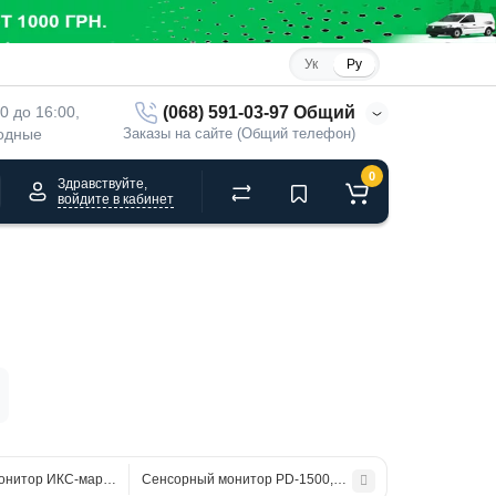
Ук
Ру
(068) 591-03-97 Общий
00 до 16:00, 
ходные
Заказы на сайте (Общий телефон)
0
Здравствуйте,
войдите в кабинет
онитор ИКС-маркет PD 1010-1
Сенсорный монитор PD-1500, 15,6", HDMI