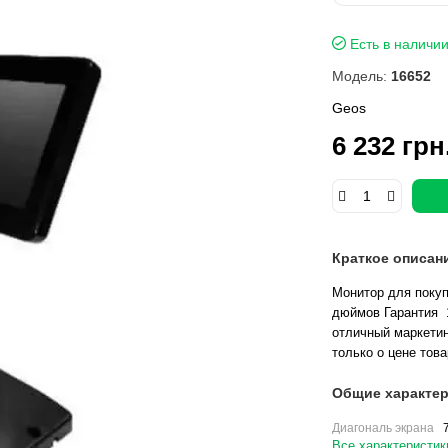
Есть в наличи
Модель:
16652
Geos
6 232 грн
Краткое описан
Монитор для поку
дюймов Гарантия 
отличный маркетин
только о цене това
Общие характер
Диагональ экрана
Все характеристик