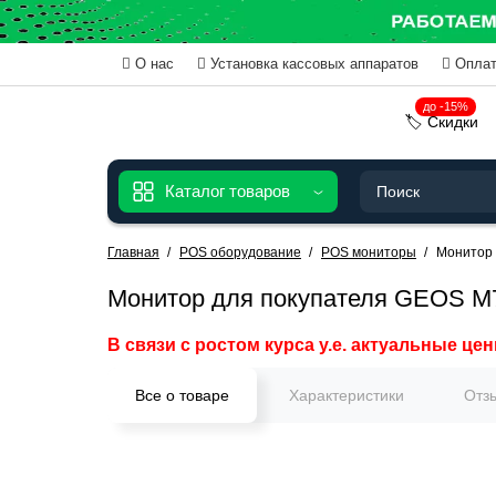
О нас
Установка кассовых аппаратов
Оплат
до -15%
🏷️ Скидки
Каталог товаров
Главная
POS оборудование
POS мониторы
Монитор
Монитор для покупателя GEOS M
В связи с ростом курса у.е. актуальные цен
Все о товаре
Характеристики
Отз