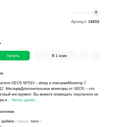
и
0
Артикул:
16652
.
Купить
В 1 клик
ие
пателя GEOS M701V - обзор и описаниеМонитор 7
12 МесяцевДополнительные мониторы от GEOS – это
говый инструмент. Вы можете оповещать покупателя не
ра и...
Читать далее...
истики
7 дюймов
Бренд
Geos
и