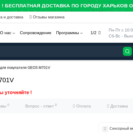
а и доставка
Отзывы магазина
 Пн-Пт с 10:
О нас
Сопровождение
Программы
1/2
 Сб-Вс - Вы
 для покупателя GEOS M701V
701V
ы уточняйте !
0
0
ывы
Вопрос - ответ
Оплата
Доставка
Сенсорный м