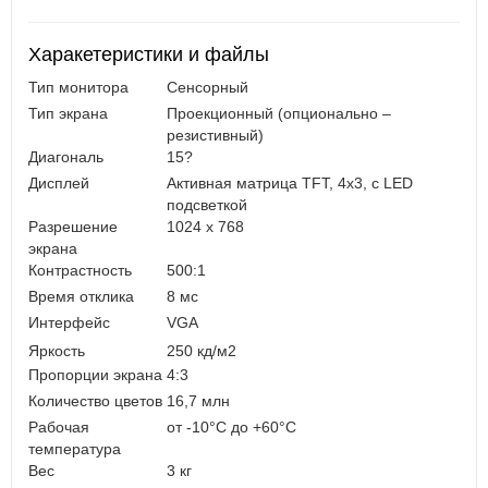
Харакетеристики и файлы
Тип монитора
Сенсорный
Тип экрана
Проекционный (опционально –
резистивный)
Диагональ
15?
Дисплей
Активная матрица TFT, 4x3, с LED
подсветкой
Разрешение
1024 x 768
экрана
Контрастность
500:1
Время отклика
8 мс
Интерфейс
VGA
Яркость
250 кд/м2
Пропорции экрана
4:3
Количество цветов
16,7 млн
Рабочая
от -10°C до +60°C
температура
Вес
3 кг