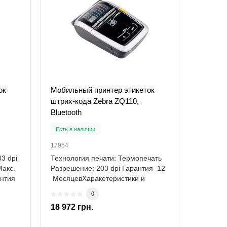
ок
Мобильный принтер этикеток
штрих-кода Zebra ZQ110,
Bluetooth
Есть в наличии
17954
3 dpi
Технология печати: Термопечать
Макс.
Разрешение: 203 dpi Гарантия 12
антия
МесяцевХаракетеристики и
файлы Т..
0
18 972 грн.