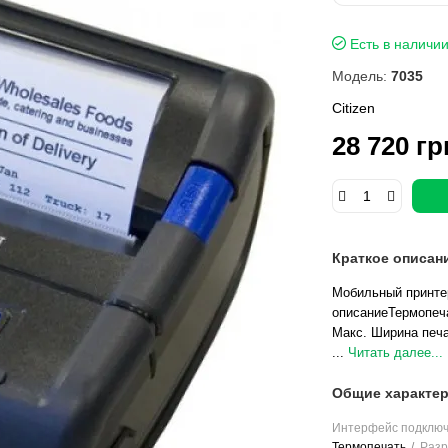
Есть в наличи
Модель:
7035
Citizen
28 720 гр
Краткое описан
Мобильный принтер э
описаниеТермопеча
Макс. Ширина печа
...
Читать далее...
Общие характер
Интерфейс подклю
Термопечать
Разр