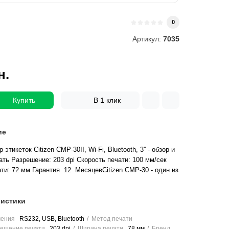
и
0
Артикул:
7035
н.
Купить
В 1 клик
ие
тикеток Citizen CMP-30II, Wi-Fi, Bluetooth, 3'' - обзор и
ть Разрешение: 203 dpi Скорость печати: 100 мм/сек
ти: 72 мм Гарантия 12 МесяцевCitizen CMP-30 - один из
истики
чения
RS232, USB, Bluetooth
Метод печати
ешение печати
203 dpi
Ширина печати
78 мм
Бренд