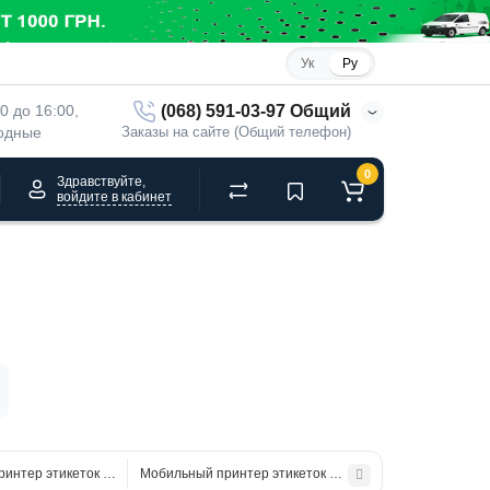
Ук
Ру
(068) 591-03-97 Общий
00 до 16:00, 
ходные
Заказы на сайте (Общий телефон)
0
Здравствуйте,
войдите в кабинет
интер этикеток Toshiba B-EP2DL
Мобильный принтер этикеток Citizen CMP-40L