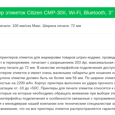
этикеток Citizen CMP-30II, Wi-Fi, Bluetooth, 3''
печати: 100 мм/сек Макс. Ширина печати: 72 мм
принтеров этикеток для маркировки товаров штрих-кодами, провед
ет в терморежиме, печатает с разрешением 203 dpi, максимальная 
ну печати до 72 мм. В качестве интерфейсов подключения доступны
интером этикеток и имеет очень маленькие габариты для ношения н
улона этикетки должен быть не более чем 56 мм. По ширине этикет
костью на 2200 мАч. Корпус принтера выполнен из удара прочного 
уатации от -10 до +50С. Принтеры для печати этикеток относятся к
оторые на которые необходимо обращать внимание при выборе эти
и, интерфейсы подключения и особенности связанные с программно
ся к менеджерам нашей компании или техническим специалистам за
нимание, что на все принтеры этикеток распространяется гаранти