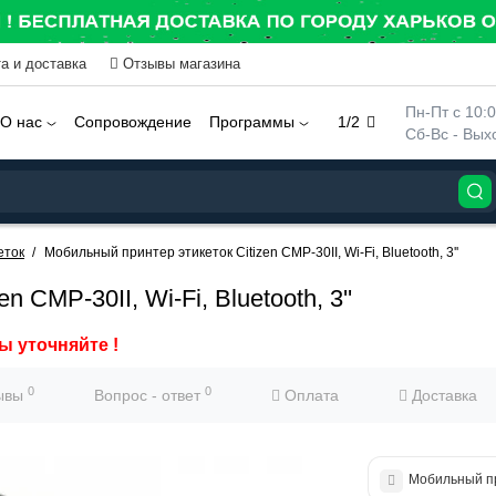
а и доставка
Отзывы магазина
 Пн-Пт с 10:
О нас
Сопровождение
Программы
1/2
 Сб-Вс - Вы
еток
Мобильный принтер этикеток Citizen CMP-30II, Wi-Fi, Bluetooth, 3''
 CMP-30II, Wi-Fi, Bluetooth, 3''
ы уточняйте !
0
0
ывы
Вопрос - ответ
Оплата
Доставка
Мобильный пр