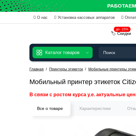
О нас
Установка кассовых аппаратов
Оплат
до -15%
🏷️ Скидки
Каталог товаров
Главная
Принтеры этикеток
Мобильные принтеры этик
Мобильный принтер этикеток Citizen
В связи с ростом курса у.е. актуальные цен
Все о товаре
Характеристики
Отз