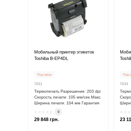
Мобильный принтер этикеток
Моби
Toshiba B-EP4DL
Tosh
Под заказ
Под з
7031
7033
Термопечать Разрешение: 203 dpi
Термо
Скорость печати: 105 мм/сек Макс.
Скоро
Ширина печати: 104 мм Гарантия
Ширин
1..
1..
0
29 848 грн.
23 11