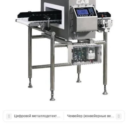
Цифровой металлодетектор CAS CMS2000-600 с конвейером (устано
Чеквейер (конвейерные весы) CAS 