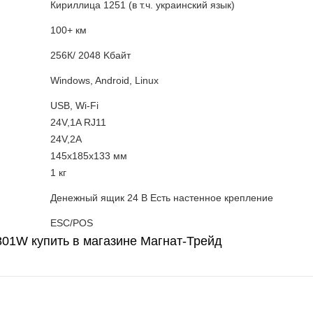
Кириллица 1251 (в т.ч. украинский язык)
100+ км
256К/ 2048 Kбайт
Windows, Android, Linux
USB, Wi-Fi
24V,1A RJ11
24V,2A
145x185x133 мм
1 кг
Денежный ящик 24 В Есть настенное крепление
ESC/POS
01W купить в магазине Магнат-Трейд