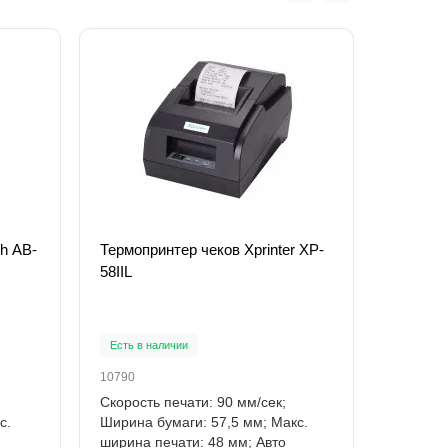
h AB-
Термопринтер чеков Xprinter XP-
Термоп
58IIL
USB+L
Есть в наличии
Есть в н
10790
PT58UE
Скорость печати: 90 мм/сек;
Ширина 
с.
Ширина бумаги: 57,5 мм; Макс.
печати 
ширина печати: 48 мм; Авто
отсутст