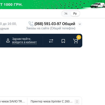
Ук
Ру
(068) 591-03-97 Общий
00 до 16:00, 
ходные
Заказы на сайте (Общий телефон)
0
Здравствуйте,
войдите в кабинет
 чеков SAVIO TRP SV 80230
Принтер чеков Xprinter С 260M Wi-Fi