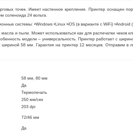
рговых точек. Имеет настенное крепление. Принтер оснащен пор
м соленоида 24 вольта.
ные системы: •Windows •Linux •iOS (в варианте с WiFi) •Android ( 
асла и пыли. Может использоваться как для распечатки чеков кли
собенность модели – универсальность. Принтер работает с шири
у шириной 58 мм. Гарантия на принтер 12 месяцев. Отправим в л
58 мм, 80 мм
Да
Термопечать
250 мм/сек
203 dpi
72/46 мм
Да