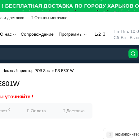
а и доставка
Отзывы магазина
 Пн-Пт с 10:
О нас
Сопровождение
Программы
1/2
 Сб-Вс - Вы
Чековый принтер POS Sector PS-E801W
-E801W
ы уточняйте !
0
твет
Оплата
Доставка
Термопринтер