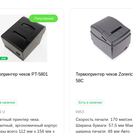
Популярный
опринтер чеков PT-5801
Термопринтер чеков Zoneric
58C
в наличии
Есть в наличии
1 U
6953
тный принтер чека.
Скорость печати: 170 мм/сек
ктный, эргономичный корпус
Ширина бумаги: 57,5 мм Мак
ры всего 112 мм x 156 мм x
ширина печати: 48 мм Авто