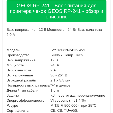
GEOS RP-241 - Блок питания для
принтера чеков GEOS RP-241 - обзор и
описание
Вых. напряжение - 12 В Мощность - 24 Вт Вых. сила тока -
2.0 А
Модель
SYS1308N-2412-W2E
Производство
SUNNY Comp. Tech.
Вых. напряжение
12 В
Мощность
24 Вт
Вых. сила тока
2 А
Вх. напряжение
90 - 264 В
Выходной разъём
2.1 x 5.5 мм
Полярность вых. разъема
"+" в центре
Длина / Тип кабеля
1.8 м
Защита
КЗ, перегрузка, перенапряжение
Энергоэффективность
VI уровень (> 81.4 %)
Ресурс
M.T.B.F. 500 000 ч при 25°С
Cертификаты
CE, CB, TUV/GS,