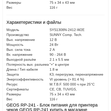
Размеры
75 x 34 x 43 мм
Вес
116 г
Харакетеристики и файлы
Модель
SYS1308N-2412-W2E
Производство
SUNNY Comp. Tech.
Вых. напряжение
12 В
Мощность
24 Вт
Вых. сила тока
2 А
Вх. напряжение
90 - 264 В
Выходной разъём
2.1 x 5.5 мм
Полярность вых. разъема
"+" в центре
Длина / Тип кабеля
1.8 м
Защита
КЗ, перегрузка, перенапряжение
Энергоэффективность
VI уровень (> 81.4 %)
Ресурс
M.T.B.F. 500 000 ч при 25°С
Cертификаты
CE, CB, TUV/GS,
Размеры
75 x 34 x 43 мм
Вес
116 г
GEOS RP-241 - Блок питания для принтера
чеков GEOS RP-241 купить в магазине