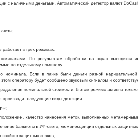
ации с наличными деньгами. Автоматический детектор валют DoCa
нкноты;
 работает в трех режимах:
номиналами. По результатам обработки на экран выводится 
сумме по отдельному номиналу.
о номинала. Если в пачке были деньги разной нарицательной 
 этом оператору будет сообщено звуковым сигналом и соответств
ределения номинальной стоимости. В этом режиме активна только
e производит следующие виды детекции:
юры;
положение , качество нанесения меток, выполненных метамерными
ечение банкноты в УФ-свете, люминесценции отдельных защитных 
 свойств защитных знаков;