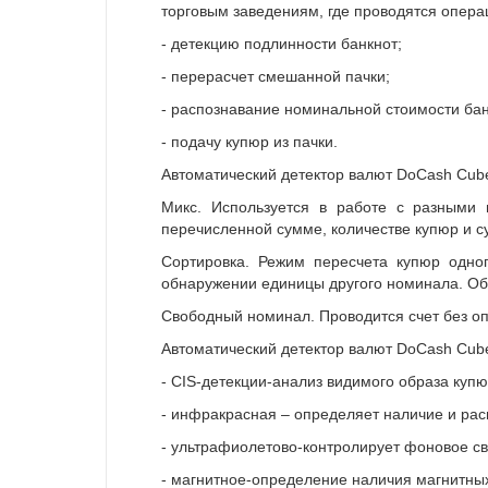
торговым заведениям, где проводятся опер
- детекцию подлинности банкнот;
- перерасчет смешанной пачки;
- распознавание номинальной стоимости ба
- подачу купюр из пачки.
Автоматический детектор валют DoCash Cube
Микс. Используется в работе с разными 
перечисленной сумме, количестве купюр и 
Сортировка. Режим пересчета купюр одног
обнаружении единицы другого номинала. Об
Свободный номинал. Проводится счет без оп
Автоматический детектор валют DoCash Cub
- CIS-детекции-анализ видимого образа куп
- инфракрасная – определяет наличие и рас
- ультрафиолетово-контролирует фоновое св
- магнитное-определение наличия магнитных