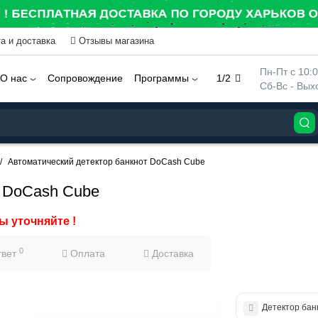
а и доставка
Отзывы магазина
 Пн-Пт с 10:
О нас
Сопровождение
Программы
1/2
 Сб-Вс - Вы
Автоматический детектор банкнот DoCash Cube
т DoCash Cube
ы уточняйте !
0
твет
Оплата
Доставка
Детектор бан