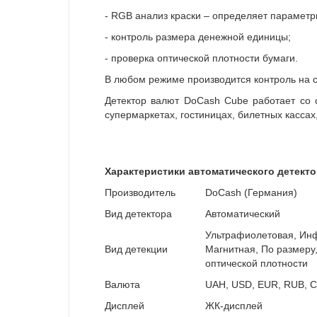
- RGB анализ краски – определяет парамет
- контроль размера денежной единицы;
- проверка оптической плотности бумаги.
В любом режиме производится контроль на с
Детектор валют DoCash Cube работает со 
супермаркетах, гостиницах, билетных кассах
Характеристики автоматического детект
Производитель
DoCash (Германия)
Вид детектора
Автоматический
Ультрафиолетовая, Ин
Вид детекции
Магнитная, По размеру,
оптической плотности
Валюта
UAH, USD, EUR, RUB, 
Дисплей
ЖК-дисплей