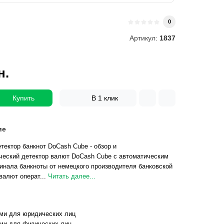
и
0
Артикул:
1837
н.
Купить
В 1 клик
ие
тектор банкнот DoCash Cube - обзор и
ческий детектор валют DoCash Cube с автоматическим
нала банкноты от немецкого производителя банковской
валют операт...
Читать далее...
ми для юридических лиц
ми для физических лиц