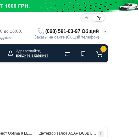
Ук
Ру
(068) 591-03-97 Общий
00 до 16:00, 
ходные
Заказы на сайте (Общий телефон)
0
Здравствуйте,
войдите в кабинет
кнот Optima 9 LED UV
Детектор валют ASAP DU6B LED UV (ASAP DU6B LED 