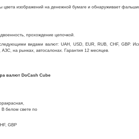
ры цвета изображений на денежной бумаге и обнаруживает фальши
двоенность, прохождение цепочкой.
следующими видами валют: UAH, USD, EUR, RUB, CHF, GBP. Испо
, АЗС, на рынках, автосалонах. Гарантия 12 месяцев.
ора валют DoCash Cube
фракрасная,
 В белом свете по
CHF, GBP