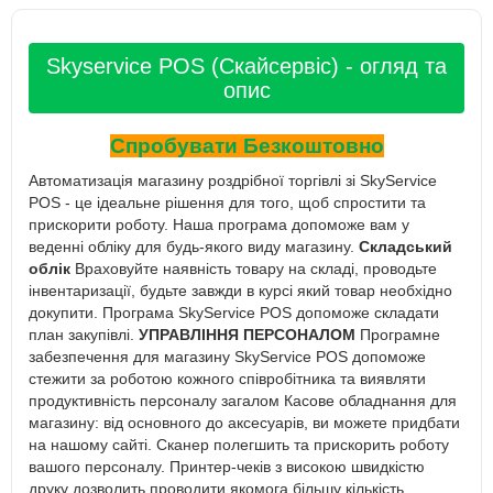
Skyservice POS (Скайсервіс) - огляд та
опис
Спробувати Безкоштовно
Автоматизація магазину роздрібної торгівлі зі SkyService
POS - це ідеальне рішення для того, щоб спростити та
прискорити роботу. Наша програма допоможе вам у
веденні обліку для будь-якого виду магазину.
Складський
облік
Враховуйте наявність товару на складі, проводьте
інвентаризації, будьте завжди в курсі який товар необхідно
докупити. Програма SkyService POS допоможе складати
план закупівлі.
УПРАВЛІННЯ ПЕРСОНАЛОМ
Програмне
забезпечення для магазину SkyService POS допоможе
стежити за роботою кожного співробітника та виявляти
продуктивність персоналу загалом Касове обладнання для
магазину: від основного до аксесуарів, ви можете придбати
на нашому сайті. Сканер полегшить та прискорить роботу
вашого персоналу. Принтер-чеків з високою швидкістю
друку дозволить проводити якомога більшу кількість