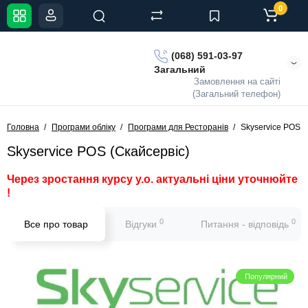
0
(068) 591-03-97
Загальний
Замовлення на сайті
(Загальний телефон)
Головна
Програми обліку
Програми для Ресторанів
Skyservice POS (
Skyservice POS (Скайсервіс)
Через зростання курсу у.о. актуальні ціни уточнюйте
!
0
0
Все про товар
Відгуки
Питання - відповідь
Популярний