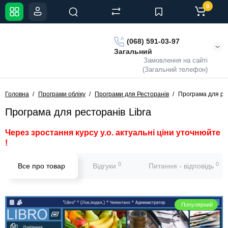
0
(068) 591-03-97
Загальний
Замовлення на сайті
(Загальний телефон)
Головна
Програми обліку
Програми для Ресторанів
Програма для рес
Програма для ресторанів Libra
Через зростання курсу у.о. актуальні ціни уточнюйте
!
0
0
Все про товар
Відгуки
Питання - відповідь
Популярний