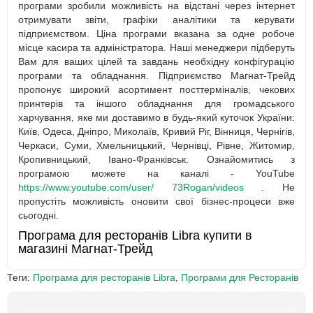
програми зробили можливість на відстані через інтернет
отримувати звіти, графіки аналітики та керувати
підприємством. Ціна програми вказана за одне робоче
місце касира та адміністратора. Наші менеджери підберуть
Вам для ваших цілей та завдань необхідну конфігурацію
програми та обладнання. Підприємство Магнат-Трейд
пропонує широкий асортимент посттерміналів, чекових
принтерів та іншого обладнання для громадського
харчування, яке ми доставимо в будь-який куточок України:
Київ, Одеса, Дніпро, Миколаїв, Кривий Ріг, Вінниця, Чернігів,
Черкаси, Суми, Хмельницький, Чернівці, Рівне, Житомир,
Кропивницький, Івано-Франківськ. Ознайомитись з
програмою можете на каналі - YouTube
https://www.youtube.com/user/ 73Rogan/videos
. Не
пропустіть можливість оновити свої бізнес-процеси вже
сьогодні.
Програма для ресторанів Libra купити в
магазині Магнат-Трейд
Теги:
Програма для ресторанів Libra
,
Програми для Ресторанів