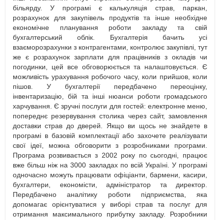
більярду. У програмі є калькуляція страв, паркан,
розрахунок для закупівель продуктів та інше необхідне
економічне планування роботи закладу та свій
бухгалтерський облік. Бухгалтерія бачить усі
взаєморозрахунки з контрагентами, контролює закупівлі, тут
же є розрахунок зарплати для працівників з окладів чи
погодинки, цей все обговорюється та налаштовується. Є
можливість урахування робочого часу, коли прийшов, коли
пішов. У бухгалтерії передбачено переоцінку,
інвентаризацію, бій та інші нюанси роботи громадського
харчування. Є зручні послуги для гостей: електронне меню,
попереднє резервування столика через сайт, замовлення
доставки страв до дверей. Якщо ви щось не знайдете в
програмі в базовій комплектації або захочете реалізувати
свої ідеї, можна обговорити з розробниками програми.
Програма розвивається з 2002 року по сьогодні, працює
вже більш ніж на 3000 закладах по всій Україні. У програмі
одночасно можуть працювати офіціанти, бармени, касири,
бухгалтери, економісти, адміністратор та директор.
Передбачено аналітику роботи підприємства, яка
допомагає орієнтуватися у виборі страв та послуг для
отримання максимального прибутку закладу. Розробники